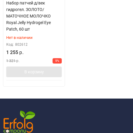
Набор патчей д/век
гидрогел. ЗОЛОТО/
МАТОЧНОЕ МОЛОЧКО
Royal Jelly Hydrogel Eye
Patch, 60 шт
Нет в наличии
Код:
802612
1 255
р.
1 321
5%
р.
В корзину