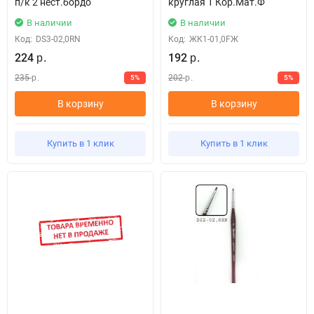
п/к 2 нест.бордо
круглая 1 Кор.Мат.Ф
В наличии
В наличии
Код:
DS3-02,0RN
Код:
ЖК1-01,0FЖ
224
192
р.
р.
235
202
5%
5%
р.
р.
В корзину
В корзину
Купить в 1 клик
Купить в 1 клик