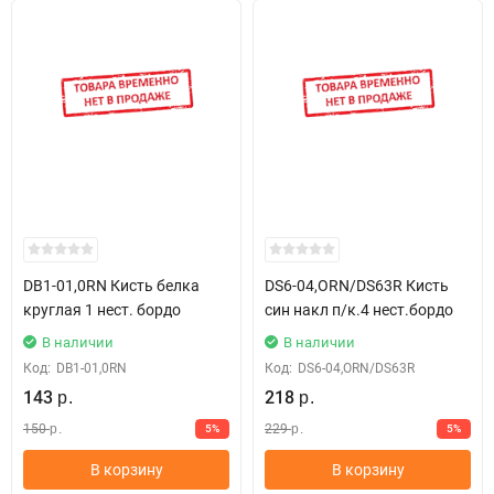
DВ1-01,0RN Кисть белка
DS6-04,ORN/DS63R Кисть
круглая 1 нест. бордо
син накл п/к.4 нест.бордо
В наличии
В наличии
Код:
DВ1-01,0RN
Код:
DS6-04,ORN/DS63R
143
218
р.
р.
150
229
5%
5%
р.
р.
В корзину
В корзину