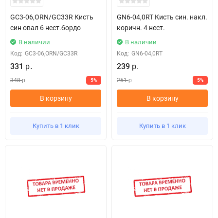
GC3-06,ORN/GC33R Кисть
GN6-04,0RT Кисть син. накл.
син овал 6 нест.бордо
коричн. 4 нест.
В наличии
В наличии
Код:
GC3-06,ORN/GC33R
Код:
GN6-04,0RT
331
239
р.
р.
348
251
5%
5%
р.
р.
В корзину
В корзину
Купить в 1 клик
Купить в 1 клик