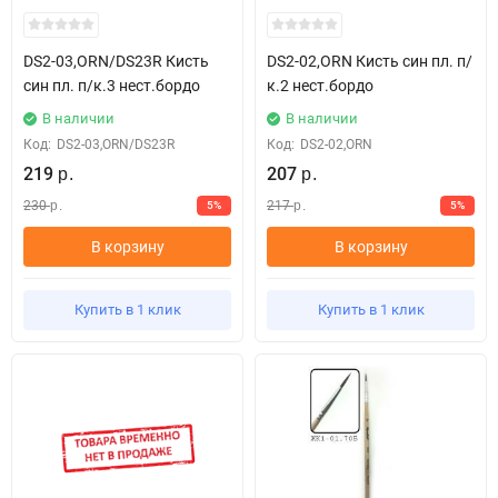
DS2-03,ORN/DS23R Кисть
DS2-02,ORN Кисть син пл. п/
син пл. п/к.3 нест.бордо
к.2 нест.бордо
В наличии
В наличии
Код:
DS2-03,ORN/DS23R
Код:
DS2-02,ORN
219
207
р.
р.
230
217
5%
5%
р.
р.
В корзину
В корзину
Купить в 1 клик
Купить в 1 клик