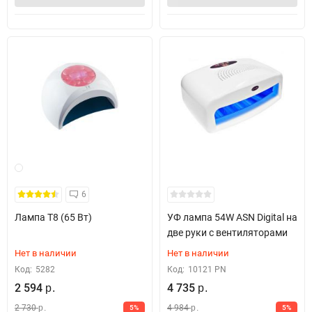
6
Лампа T8 (65 Вт)
УФ лампа 54W ASN Digital на
две руки с вентиляторами
Нет в наличии
Нет в наличии
Код:
5282
Код:
10121 PN
2 594
4 735
р.
р.
2 730
4 984
5%
5%
р.
р.