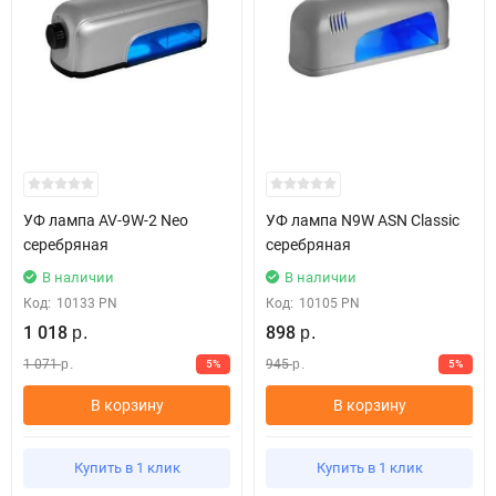
УФ лампа AV-9W-2 Neo
УФ лампа N9W ASN Classic
серебряная
серебряная
В наличии
В наличии
Код:
10133 PN
Код:
10105 PN
1 018
898
р.
р.
1 071
945
5%
5%
р.
р.
В корзину
В корзину
Купить в 1 клик
Купить в 1 клик