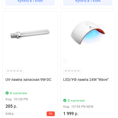
Купить в 1 клик
Купить в 1 клик
UV-лампа запасная 9W-DC
LED/УФ лампа 24W "Wave"
В наличии
Код:
10128 PN
В наличии
205
р.
Код:
10194 PN NEW
1 999
215
5%
р.
р.