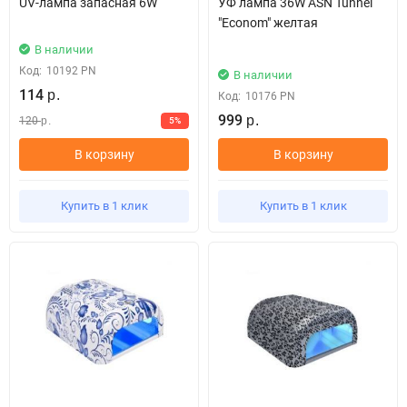
UV-лампа запасная 6W
УФ лампа 36W ASN Tunnel
"Econom" желтая
В наличии
Код:
10192 PN
В наличии
114
р.
Код:
10176 PN
999
120
5%
р.
р.
В корзину
В корзину
Купить в 1 клик
Купить в 1 клик