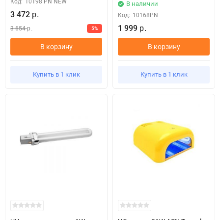
Код:
10198 PN NEW
В наличии
3 472
р.
Код:
10168PN
1 999
3 654
5%
р.
р.
В корзину
В корзину
Купить в 1 клик
Купить в 1 клик