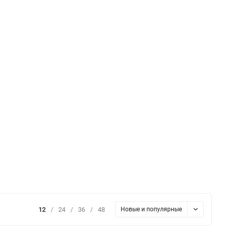
12
/
24
/
36
/
48
Новые и популярные