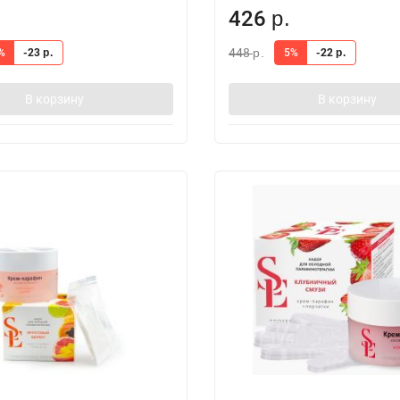
426
р.
448
%
-23
5%
-22
р.
р.
р.
В корзину
В корзину