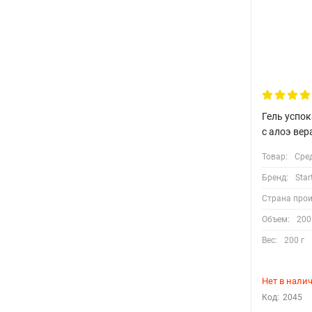
Гель успо
с алоэ вера
Товар:
Сре
Бренд:
Star
Страна про
Объем:
200
Вес:
200 г
Нет в нали
Код:
2045