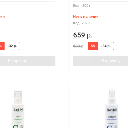
Вес:
300 г
чии
Нет в наличии
Код:
2078
659
р.
693
%
-32
5%
-34
р.
р.
р.
В корзину
В корзину