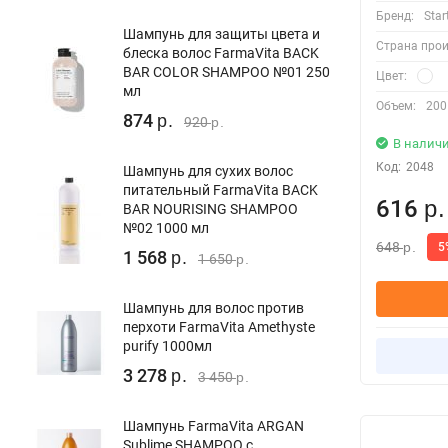
Бренд:
Star
Шампунь для защиты цвета и
Страна про
блеска волос FarmaVita BACK
BAR COLOR SHAMPOO №01 250
Цвет:
мл
Объем:
200
874
р.
920
р.
В налич
Код:
2048
Шампунь для сухих волос
питательный FarmaVita BACK
616
р.
BAR NOURISING SHAMPOO
№02 1000 мл
648
5
р.
1 568
р.
1 650
р.
Шампунь для волос против
перхоти FarmaVita Amethyste
purify 1000мл
3 278
р.
3 450
р.
Шампунь FarmaVita ARGAN
Sublime SHAMPOO с