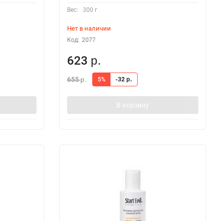
Вес:
300 г
Нет в наличии
Код:
2077
623
р.
655
5%
-32
р.
р.
В корзину