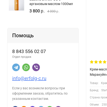
аргановым маслом 1000мл
3 800
р.
4 000
р.
Помощь
8 843 556 02 07
Отдел продаж
Крем-масло
Маракуйя»
info@erfolg-c.ru
Товар:
Кре
Если у вас возникли вопросы при
Бренд:
Star
оформлении заказа, обратитесь по
Страна про
указанным контактам.
Объем:
250