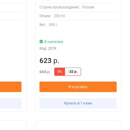
Страна происхождения:
Россия
Объем:
250 ml
Вес:
300 г
В наличии
Код:
2079
623
р.
655
5%
-32
р.
р.
В корзину
Купить в 1 клик