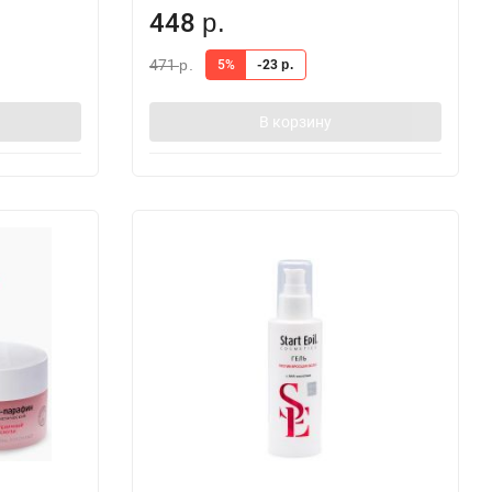
448
р.
471
5%
-23
р.
р.
В корзину