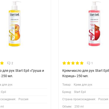
2
1
 для рук Start Epil «Груша и
Крем-масло для рук Start Epi
 250 мл.
Корица» 250 мл.
м для рук
Товар:
Крем для рук
t Epil
Бренд:
Start Epil
исхождения:
Россия
Страна происхождения:
Россия
 ml
Объем:
250 ml