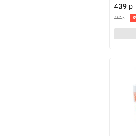
439
р.
462
5
р.