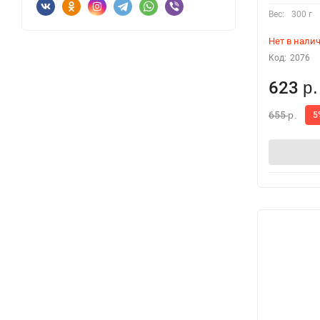
Вес:
300 г
Нет в нали
Код:
2076
623
р.
655
5
р.