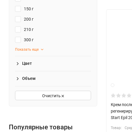
150 г
200 г
210 г
300 г
Показать еще
Цвет
Объем
Очистить
Крем посл
регенирир
Start Epil 2
Популярные товары
Товар:
Сре