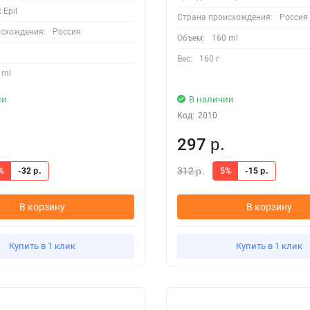
t Epil
Страна происхождения:
Россия
исхождения:
Россия
Объем:
160 ml
Вес:
160 г
 ml
ии
В наличии
Код:
2010
297
р.
312
%
-32
5%
-15
р.
р.
р.
В корзину
В корзину
Купить в 1 клик
Купить в 1 клик