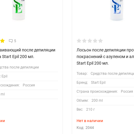
5
каивающий после депиляции
Лосьон после депиляции про
 Start Epil 200 мл.
покраснений с азуленом и а
Start Epil 200 мл.
дства после депиляции
Товар:
Средства после депиляц
t Epil
Бренд:
Start Epil
исхождения:
Россия
Страна происхождения:
Россия
 ml
Объем:
200 ml
Вес:
210 г
чии
Нет в наличии
Код:
2044