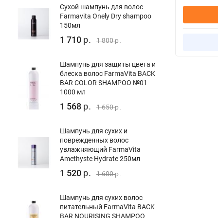
Сухой шампунь для волос
Farmavita Onely Dry shampoo
150мл
1 710
р.
1 800
р.
Шампунь для защиты цвета и
блеска волос FarmaVita BACK
BAR COLOR SHAMPOO №01
1000 мл
1 568
р.
1 650
р.
Шампунь для сухих и
поврежденных волос
увлажняющий FarmaVita
Amethyste Hydrate 250мл
1 520
р.
1 600
р.
Шампунь для сухих волос
питательный FarmaVita BACK
BAR NOURISING SHAMPOO