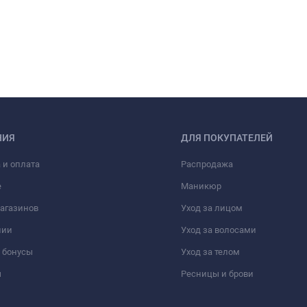
НИЯ
ДЛЯ ПОКУПАТЕЛЕЙ
 и оплата
Распродажа
е
Маникюр
агазинов
Уход за лицом
нии
Уход за волосами
 бонусы
Уход за телом
ы
Ресницы и брови