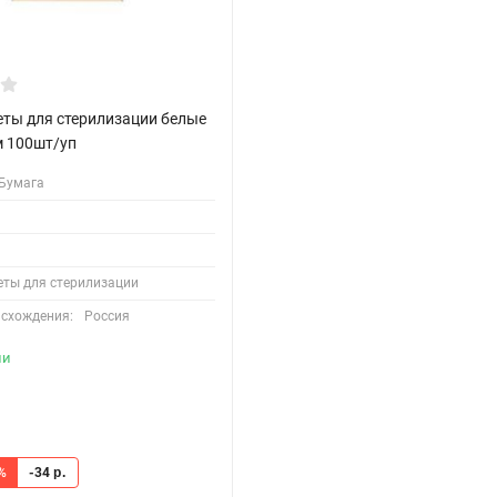
еты для стерилизации белые
 100шт/уп
Бумага
еты для стерилизации
исхождения:
Россия
ии
%
-34
р.