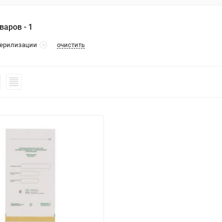
варов - 1
очистить
терилизации