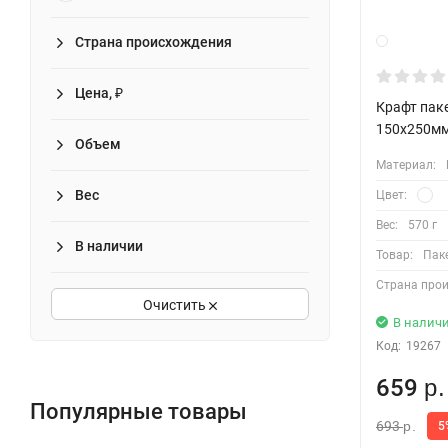
Страна происхождения
Цена, ₽
Крафт пак
150х250мм
Объем
Материал:
Вес
Цвет:
Вес:
570 г
В наличии
Товар:
Пак
Страна про
Очистить
В налич
Код:
19267
659
р.
Популярные товары
693
5
р.