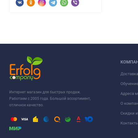
КОМПА
Доставка
Обучени
Интернет магазин для быстрых продаж.
Адреса м
Работаем с 2005 года. Большой ассортимент,
О компа
отличное качество.
Скидки и
Контакт