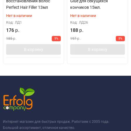
восстановления волос
Glue для секущихся
Perfect Hair Filler 13мл
кончиков 15мл.
Нет в наличии
Нет в наличии
Код:
ЛД1
Код:
ЛД26
176
188
р.
р.
185
197
5%
5%
р.
р.
В корзину
В корзину
Интернет магазин для быстрых продаж. Работаем с 2005 года.
Большой ассортимент, отличное качество.