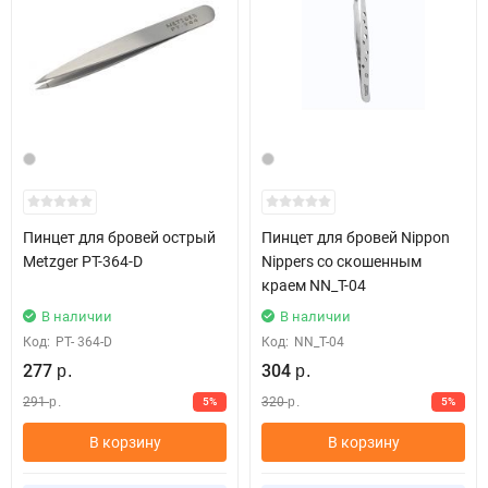
Пинцет для бровей острый
Пинцет для бровей Nippon
Metzger РТ-364-D
Nippers со скошенным
краем NN_T-04
В наличии
В наличии
Код:
PT- 364-D
Код:
NN_T-04
277
304
р.
р.
291
320
5%
5%
р.
р.
В корзину
В корзину