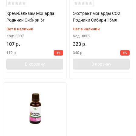
Крем-бальзам Монарда
Экстракт монарды СО2
Родники Сибири 6г
Родники Сибири 15мл
Нет в наличии
Нет в наличии
Код:
8807
Код:
8809
107
323
р.
р.
112
340
5%
5%
р.
р.
В корзину
В корзину