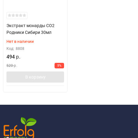
Экстракт монарды СО2
Родники Сибири 30мл
Нет в наличии
Код:
8808
494
р.
520
5%
р.
В корзину