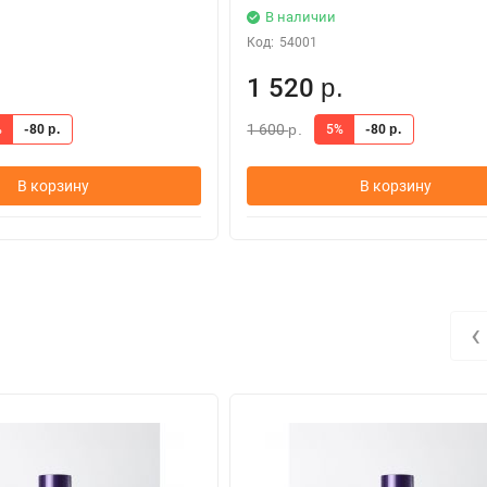
В наличии
Код:
54001
1 520
.
р.
1 600
%
-80
5%
-80
р.
р.
р.
В корзину
В корзину
‹