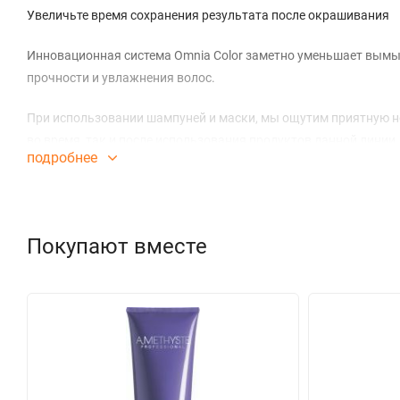
Увеличьте время сохранения результата после окрашивания
Инновационная система Omnia Color заметно уменьшает вымыв
прочности и увлажнения волос.
При использовании шампуней и маски, мы ощутим приятную но
во время, так и после использования продуктов данной линии.
подробнее
Система Omnia Color
Масло из семян Пенника лугового: драгоценное масло богат
Покупают вместе
Помогает сохранить интенсивность цвета и блеска. Исследова
структуру и повышая его прочность.
Пантенол: глубоко проникает в стркутуру и позволяет сбаланс
+ УФ-фильтр: защищает волосы от выгорания на солнце, вымы
Многочисленные преимущества: