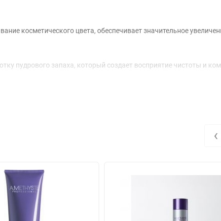
ание косметического цвета, обеспечивает значительное увеличен
тку пудрового запаха, который создает восприятие чистоты и ко
о природными антиоксидантами и уникальным составом жирных кис
‹
ния показали, что масло проникает в волокна волос, восстанавлив
ировать естественный уровень влаги в волосах.
вания красителя и потускнения цвета.