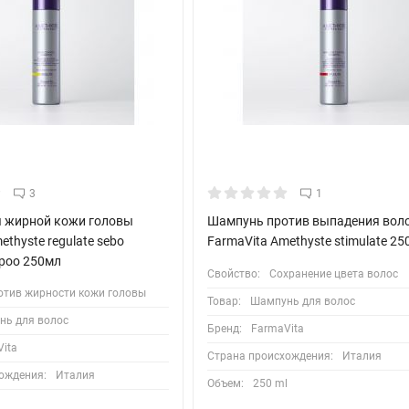
3
1
 жирной кожи головы
Шампунь против выпадения вол
ethyste regulate sebo
FarmaVita Amethyste stimulate 2
mpoo 250мл
Свойство:
Сохранение цвета волос
отив жирности кожи головы
Товар:
Шампунь для волос
нь для волос
Бренд:
FarmaVita
ita
Страна происхождения:
Италия
ождения:
Италия
Объем:
250 ml
l