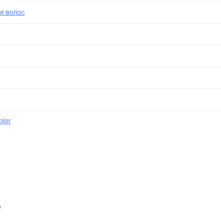
я волос
olor
O