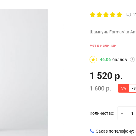
1
Шампунь FarmaVita Am
Нет в наличии
46.06
баллов
?
1 520
р.
1 600
р.
5%
-
Количество:
Заказ по телефону: