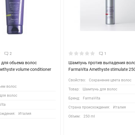
вам
2
1
ов (кремний, магний, медь, железо, цинк), которые глубоко прон
 для обьема волос
Шампунь против выпадения вол
ки.
ethyste volume conditioner
FarmaVita Amethyste stimulate 2
Свойство:
Сохранение цвета волос
ьем волос
Товар:
Шампунь для волос
для волос
Бренд:
FarmaVita
икать в структуру волоса
ita
Страна происхождения:
Италия
ождения:
Италия
Объем:
250 ml
l
исутствию в составе олигоэлементов (кремний, магний, медь, желе
осстановлению поврежденных участков. Волосы выглядят блестящи