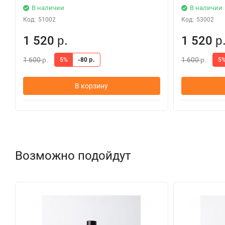
сильными и здоровыми
В наличии
В наличии
Код:
51002
Код:
53002
1 520
1 520
р.
р
1 600
1 600
5%
-80
5
р.
р.
р.
В корзину
Возможно подойдут