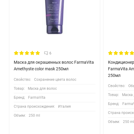
Сохраняет интенсивность косметического цвета
Повышает прочность и придает объем волосам
Увеличивает блеск
Защищает волосы благодаря своим герметизирующим свойст
Восстанавливает структуру волос
Комплекс олигоминералов
6
Олигоминеральный комплекс: содержит комплекс олигоэлемент
Маска для окрашенных волос FarmaVita
Кондиционер
волокна волос и помогают восстановить поврежденные участ
Amethyste color mask 250мл
FarmaVita Am
250мл
Свойство:
Сохранение цвета волос
Преимущества:
Свойство:
Об
Товар:
Маска для волос
Разглаживает ктикулу химически поврежденных волос
Товар:
Маска 
Бренд:
FarmaVita
Исследования доказали, что минералы способны глубоко прон
Бренд:
FarmaV
Страна происхождения:
Италия
Не утяжеляет и увлажняет волосы
Страна происх
Объем:
250 ml
Восстанавливает структуру кожи головы
Объем:
250 m
Особая формула придает волосам силу и энергию, благодаря пр
которые глубоко проникают в волокна волос, способствуя в