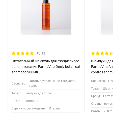
12
Питательный шампунь для ежедневного
Шампунь для
использования FarmaVita Onely botanical
FarmaVita Am
shampoo 200мл
controll sha
Питание, увлажнение, гладкость
Свойство:
Пр
Свойство:
волос
Товар:
Шампу
Товар:
Шампунь для волос
Бренд:
FarmaV
Бренд:
FarmaVita
Страна происх
Страна происхождения:
Италия
Объем:
250 m