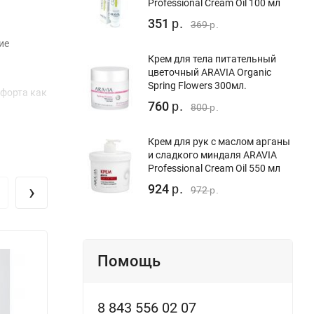
Professional Cream Oil 100 мл
351
р.
369
р.
ие
Крем для тела питательный
цветочный ARAVIA Organic
Spring Flowers 300мл.
мфорта как
760
р.
800
р.
Крем для рук c маслом арганы
и сладкого миндаля ARAVIA
Professional Cream Oil 550 мл
лот.
›
924
р.
972
ая
р.
Помощь
8 843 556 02 07