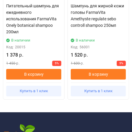
Питательный шампунь для
Шампунь для жирной кожи
ежедневного
головы FarmaVita
использования FarmaVita
Amethyste regulate sebo
Onely botanical shampoo
controll shampoo 250мл
200мл
В наличии
В наличии
Код:
20015
Код:
56001
1 378
1 520
р.
р.
1 450
1 600
5%
5%
р.
р.
В корзину
В корзину
Купить в 1 клик
Купить в 1 клик