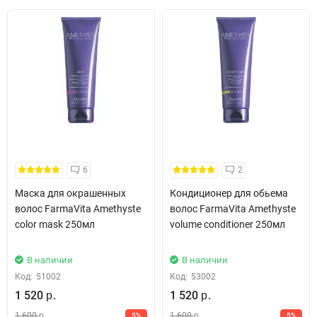
Синтетических красителей.
Веществ животного происхождения.
ГМО.
Энергетический шампунь для придания силы и укрепления
тонких и выпадающих волос. Оказывает стимулирующее
воздействие на кожу головы. Волосы становятся более
объемными, плотными и густыми.
6
2
Маска для окрашенных
Кондиционер для обьема
волос FarmaVita Amethyste
волос FarmaVita Amethyste
color mask 250мл
volume conditioner 250мл
В наличии
В наличии
Код:
51002
Код:
53002
1 520
1 520
р.
р.
1 600
1 600
5%
5%
р.
р.