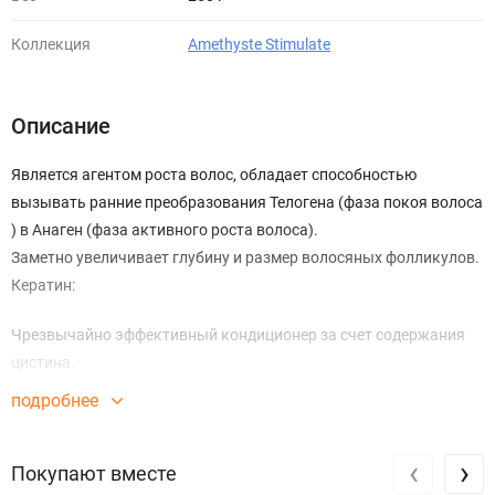
Коллекция
Amethyste Stimulate
Описание
Является агентом роста волос, обладает способностью
вызывать ранние преобразования Телогена (фаза покоя волоса
) в Анаген (фаза активного роста волоса).
Заметно увеличивает глубину и размер волосяных фолликулов.
Кератин:
Чрезвычайно эффективный кондиционер за счет содержания
цистина.
Создает защитный пленкообразующий эффект.
подробнее
Обеспечивает длительный эффект и придает естественный
блеск.
‹
›
Покупают вместе
Не содержит: