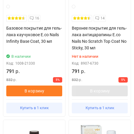
16
14
Базовое покрытие для гель-
Верхнее покрытие для гель-
лака каучуковое E.co Nails
лака антицарапины E.co
Infinity Base Coat, 30 мл
Nails No Scratch Top Coat No
Sticky, 30 мл
В наличии
Нет в наличии
Код:
1008-21330
Код:
8907-6730
791
791
р.
р.
832
832
5%
5%
р.
р.
В корзину
В корзину
Купить в 1 клик
Купить в 1 клик