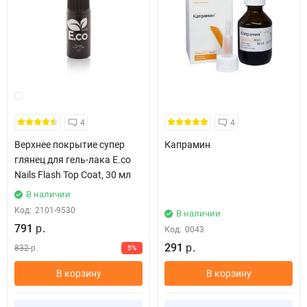
4
4
Верхнее покрытие супер
Капрамин
глянец для гель-лака E.co
Nails Flash Top Coat, 30 мл
В наличии
Код:
2101-9530
В наличии
791
р.
Код:
0043
291
832
5%
р.
р.
В корзину
В корзину