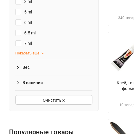
3 ml
5 ml
340 това
6 ml
6.5 ml
7 ml
Показать еще
Вес
В наличии
Клей, ти
форм
Очистить
10 това
Популярные товары