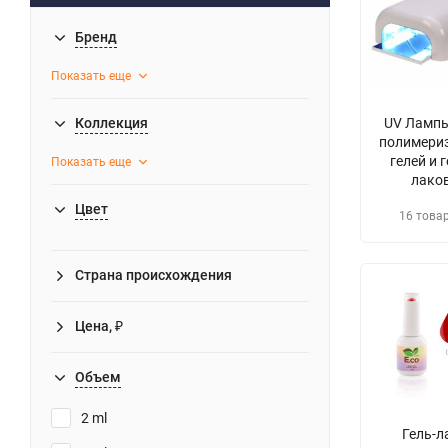
Бренд
Показать еще
Коллекция
UV Лампы
полимери
гелей и г
Показать еще
лако
Цвет
16 това
Страна происхождения
Цена, ₽
Объем
2 ml
Гель-л