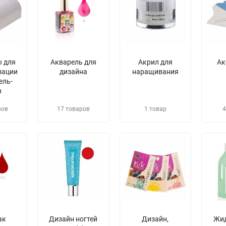
 для
Акварель для
Акрил для
Ак
зации
дизайна
наращивания
ель-
в
ров
17 товаров
1 товар
4
ак
Дизайн ногтей
Дизайн,
​Жи