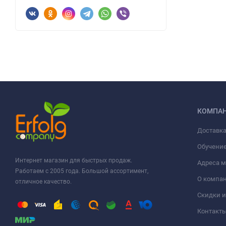
КОМПА
Доставка
Обучени
Интернет магазин для быстрых продаж.
Адреса м
Работаем с 2005 года. Большой ассортимент,
О компа
отличное качество.
Скидки и
Контакт