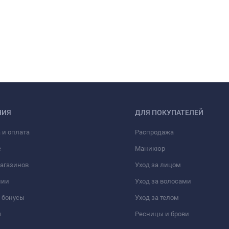
НИЯ
ДЛЯ ПОКУПАТЕЛЕЙ
 и оплата
Распродажа
е
Маникюр
агазинов
Уход за лицом
нии
Уход за волосами
 бонусы
Уход за телом
ы
Ресницы и брови