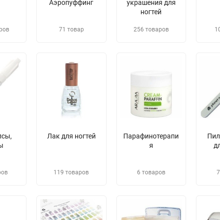
Аэропуффинг
украшения для
ногтей
ров
71 товар
256 товаров
1
псы,
Лак для ногтей
Парафинотерапи
​Пи
ы
я
д
ров
119 товаров
6 товаров
7