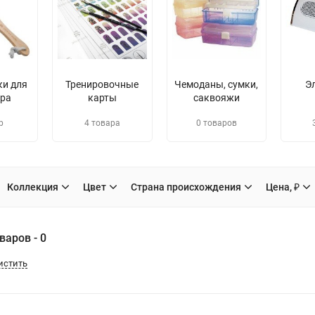
ки для
Тренировочные
Чемоданы, сумки,
Э
ра
карты
саквояжи
р
4 товара
0 товаров
Коллекция
Цвет
Страна происхождения
Цена, ₽
варов - 0
истить