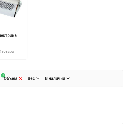
лектрика
3 товара
1
Объем
Вес
В наличии