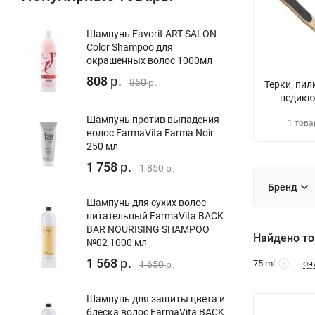
Шампунь Favorit ART SALON
Color Shampoo для
окрашенных волос 1000мл
808
р.
850
р.
Терки, пил
педикю
Шампунь против выпадения
1 това
волос FarmaVita Farma Noir
250 мл
1 758
р.
1 850
р.
Бренд
Шампунь для сухих волос
питательный FarmaVita BACK
BAR NOURISING SHAMPOO
Найдено то
№02 1000 мл
1 568
оч
75 ml
р.
1 650
р.
Шампунь для защиты цвета и
блеска волос FarmaVita BACK