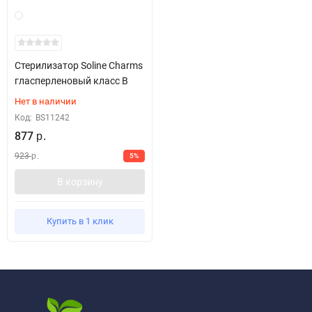
Стерилизатор Soline Charms
гласперленовый класс B
Нет в наличии
Код:
BS11242
877
р.
923
5%
р.
В корзину
Купить в 1 клик