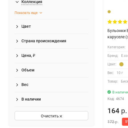
Коллекция
Показать еще
Цвет
Бульонки E
каруселе (
Страна происхождения
Категория:
Цена, ₽
Бренд:
E.co
Цвет:
Объем
Вес:
10 г
Товар:
Бисе
Вес
В налич
Код:
4674
В наличии
164
р.
Очистить
172
5
р.