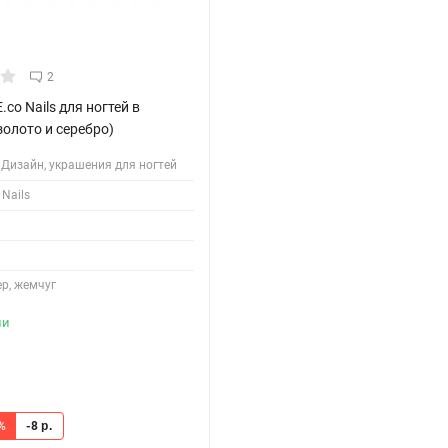
2
.co Nails для ногтей в
золото и серебро)
Дизайн, украшения для ногтей
 Nails
р, жемчуг
ии
%
-8
р.