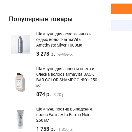
Популярные товары
Шампунь для осветленных и
седых волос FarmaVita
Amethyste Silver 1000мл
3 278
р.
3 450
р.
Шампунь для защиты цвета и
блеска волос FarmaVita BACK
BAR COLOR SHAMPOO №01 250
мл
874
р.
920
р.
Шампунь против выпадения
волос FarmaVita Farma Noir
250 мл
1 758
р.
1 850
р.