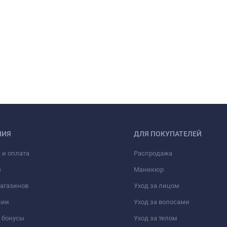
НИЯ
ДЛЯ ПОКУПАТЕЛЕЙ
 и оплата
Распродажа
е
Маникюр
агазинов
Уход за лицом
нии
Уход за волосами
 бонусы
Уход за телом