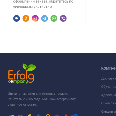
оформлении заказа, обратитесь по
указанным контактам.
КОМПА
Доставка
Обучени
Интернет магазин для быстрых продаж.
Адреса м
Работаем с 2005 года. Большой ассортимент,
О компа
отличное качество.
Скидки и