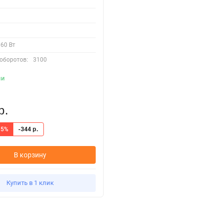
60 Вт
оборотов:
3100
ии
р.
5%
-344
р.
В корзину
Купить в 1 клик