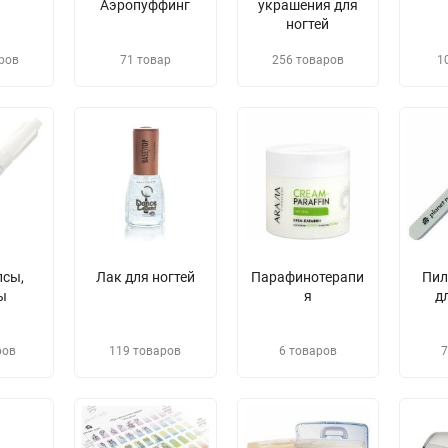
Аэропуффинг
украшения для
ногтей
ров
71 товар
256 товаров
1
псы,
Лак для ногтей
Парафинотерапи
​Пи
ы
я
д
ров
119 товаров
6 товаров
7