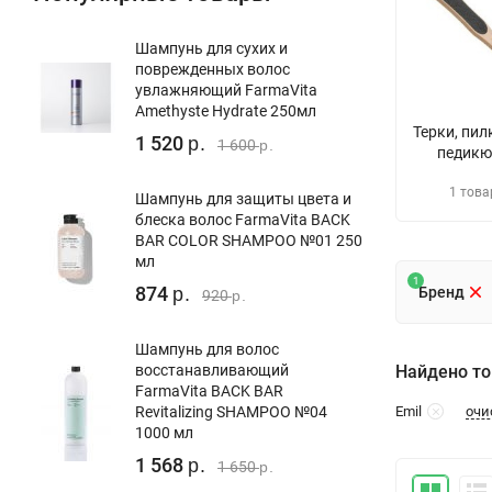
Шампунь для сухих и
поврежденных волос
увлажняющий FarmaVita
Amethyste Hydrate 250мл
Терки, пил
1 520
р.
1 600
р.
педикю
1 това
Шампунь для защиты цвета и
блеска волос FarmaVita BACK
BAR COLOR SHAMPOO №01 250
мл
1
874
Бренд
р.
920
р.
Шампунь для волос
восстанавливающий
Найдено то
FarmaVita BACK BAR
очи
Revitalizing SHAMPOO №04
Emil
1000 мл
1 568
р.
1 650
р.