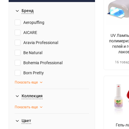
Бренд
Aeropuffing
AICARE
UV Лампы
полимери
Aravia Professional
гелей и г
лако
Be Natural
16 това
Bohemia Professional
Born Pretty
Показать еще
Коллекция
Показать еще
Цвет
Гель-л