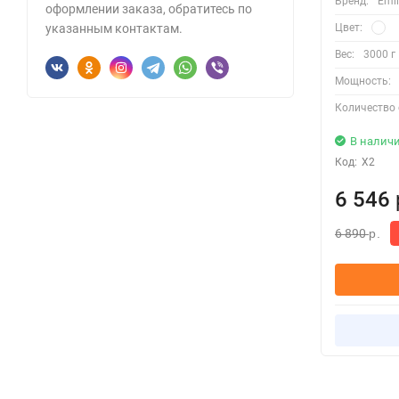
Бренд:
Emil
оформлении заказа, обратитесь по
Цвет:
указанным контактам.
Вес:
3000 г
Мощность:
Количество 
В налич
Код:
X2
6 546
6 890
р.