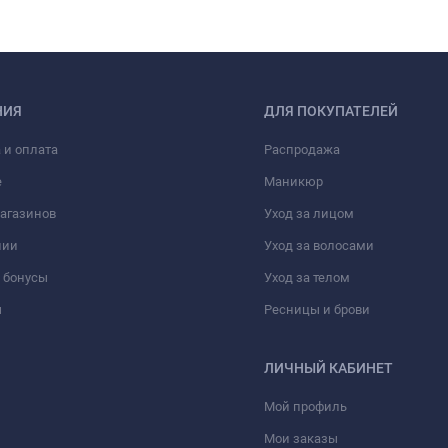
НИЯ
ДЛЯ ПОКУПАТЕЛЕЙ
 и оплата
Распродажа
е
Маникюр
агазинов
Уход за лицом
нии
Уход за волосами
 бонусы
Уход за телом
ы
Ресницы и брови
ЛИЧНЫЙ КАБИНЕТ
Мой профиль
Мои заказы