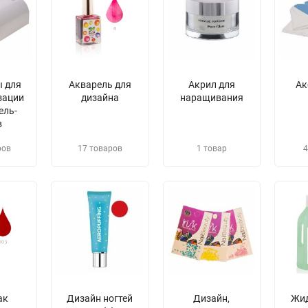
 для
Акварель для
Акрил для
Ак
зации
дизайна
наращивания
ель-
в
ров
17 товаров
1 товар
4
ак
Дизайн ногтей
Дизайн,
​Жи