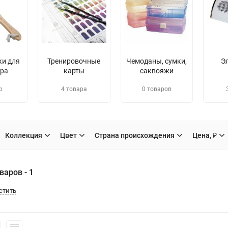
ки для
Тренировочные
Чемоданы, сумки,
Э
ра
карты
саквояжи
р
4 товара
0 товаров
Коллекция
Цвет
Страна происхождения
Цена, ₽
варов - 1
стить