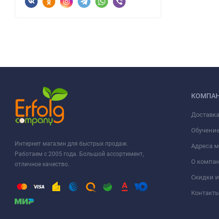
КОМПА
Доставка
Обучени
Интернет магазин для быстрых продаж.
Адреса м
Работаем с 2005 года. Большой ассортимент,
О компа
отличное качество.
Скидки и
Контакт