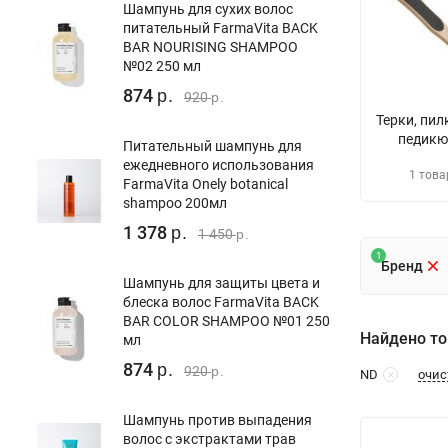
Шампунь для сухих волос
питательный FarmaVita BACK
BAR NOURISING SHAMPOO
№02 250 мл
874
р.
920
р.
Терки, пил
педикю
Питательный шампунь для
ежедневного использования
1 това
FarmaVita Onely botanical
shampoo 200мл
1 378
р.
1 450
р.
1
Бренд
Шампунь для защиты цвета и
блеска волос FarmaVita BACK
BAR COLOR SHAMPOO №01 250
Найдено то
мл
874
р.
920
р.
очис
ND
Шампунь против выпадения
волос с экстрактами трав