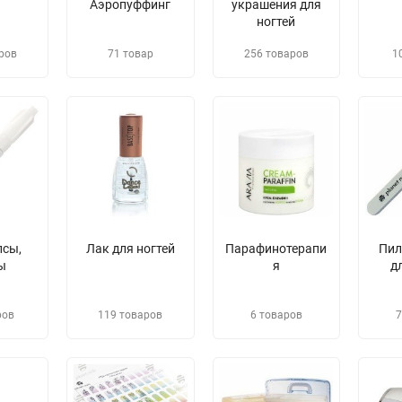
Аэропуффинг
украшения для
ногтей
ров
71 товар
256 товаров
1
псы,
Лак для ногтей
Парафинотерапи
​Пи
ы
я
д
ров
119 товаров
6 товаров
7