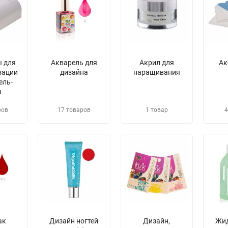
 для
Акварель для
Акрил для
Ак
зации
дизайна
наращивания
ель-
в
ров
17 товаров
1 товар
4
ак
Дизайн ногтей
Дизайн,
​Жи