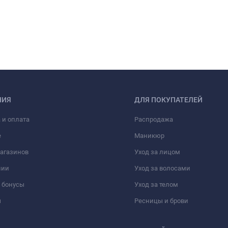
НИЯ
ДЛЯ ПОКУПАТЕЛЕЙ
 и оплата
Распродажа
е
Маникюр
агазинов
Уход за лицом
нии
Уход за волосами
 бонусы
Уход за телом
ы
Ресницы и брови