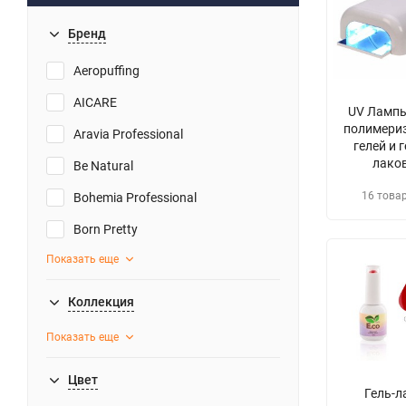
Бренд
Aeropuffing
AICARE
UV Лампы
полимери
Aravia Professional
гелей и г
лако
Be Natural
16 това
Bohemia Professional
Born Pretty
Показать еще
Коллекция
Показать еще
Цвет
Гель-л