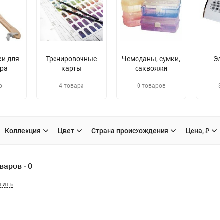
ки для
Тренировочные
Чемоданы, сумки,
Э
ра
карты
саквояжи
р
4 товара
0 товаров
Коллекция
Цвет
Страна происхождения
Цена, ₽
варов - 0
тить