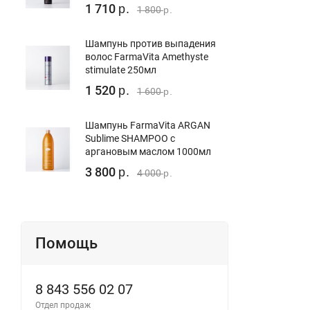
1 710
р.
1 800
р.
Шампунь против выпадения
волос FarmaVita Amethyste
stimulate 250мл
1 520
р.
1 600
р.
Шампунь FarmaVita ARGAN
Sublime SHAMPOO с
аргановым маслом 1000мл
3 800
р.
4 000
р.
Помощь
8 843 556 02 07
Отдел продаж