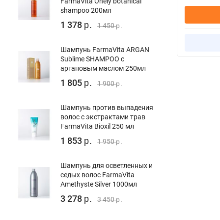
FarmaVita Onely botanical
shampoo 200мл
1 378
р.
1 450
р.
Шампунь FarmaVita ARGAN
Sublime SHAMPOO с
аргановым маслом 250мл
1 805
р.
1 900
р.
Шампунь против выпадения
волос с экстрактами трав
FarmaVita Bioxil 250 мл
1 853
р.
1 950
р.
Шампунь для осветленных и
седых волос FarmaVita
Amethyste Silver 1000мл
3 278
р.
3 450
р.