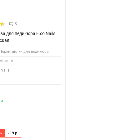
5
ва для педикюра E.co Nails
ская
Терки, пилки для педикюра
Металл
 Nails
ии
%
-19
р.