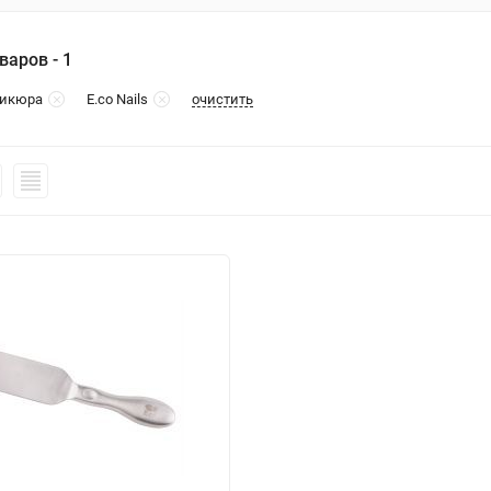
варов - 1
очистить
дикюра
E.co Nails