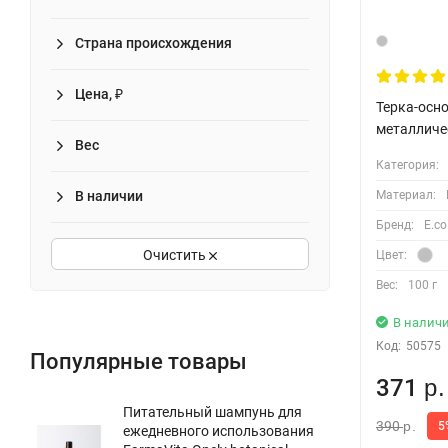
Страна происхождения
Цена, ₽
Терка-осно
металличе
Вес
Категория:
Материал:
В наличии
Бренд:
E.co
Очистить
Цвет:
Вес:
100 г
В налич
Код:
50575
Популярные товары
371
р.
Питательный шампунь для
390
5
р.
ежедневного использования