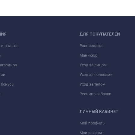
НИЯ
ДЛЯ ПОКУПАТЕЛЕЙ
 и оплата
Распродажа
е
Маникюр
агазинов
Уход за лицом
нии
Уход за волосами
 бонусы
Уход за телом
ы
Ресницы и брови
ЛИЧНЫЙ КАБИНЕТ
Мой профиль
Мои заказы