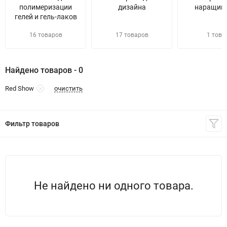
полимеризации
дизайна
наращив
гелей и гель-лаков
16 товаров
17 товаров
1 това
Найдено товаров - 0
очистить
Red Show
Фильтр товаров
Не найдено ни одного товара.