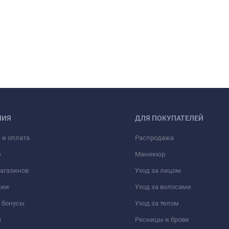
НИЯ
ДЛЯ ПОКУПАТЕЛЕЙ
 и оплата
Распродажа
е
Маникюр
агазинов
Уход за лицом
нии
Уход за волосами
 бонусы
Уход за телом
ы
Ресницы и брови