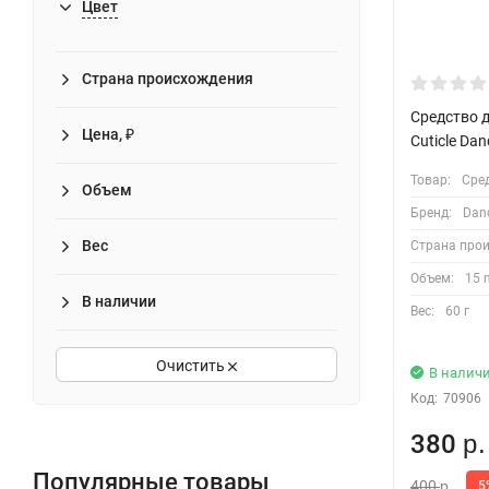
Цвет
Страна происхождения
Средство 
Цена, ₽
Cuticle Da
Товар:
Сре
Объем
Бренд:
Dan
Вес
Страна про
Объем:
15 
В наличии
Вес:
60 г
Очистить
В налич
Код:
70906
380
р.
Популярные товары
400
5
р.