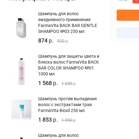
Шампунь для волос
ежедневного применения
FarmaVita BACK BAR GENTLE
SHAMPOO №03 250 мл
874
р.
920
р.
Шампунь для защиты цвета и
блеска волос FarmaVita BACK
BAR COLOR SHAMPOO №01
1000 мл
1 568
р.
1 650
р.
Шампунь против выпадения
волос с экстрактами трав
FarmaVita Bioxil 250 мл
1 853
р.
1 950
р.
Шампунь для волос