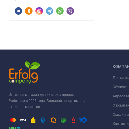
КОМПА
Доставка
Обучени
Интернет магазин для быстрых продаж.
Адреса м
Работаем с 2005 года. Большой ассортимент,
О компа
отличное качество.
Скидки и
Контакт