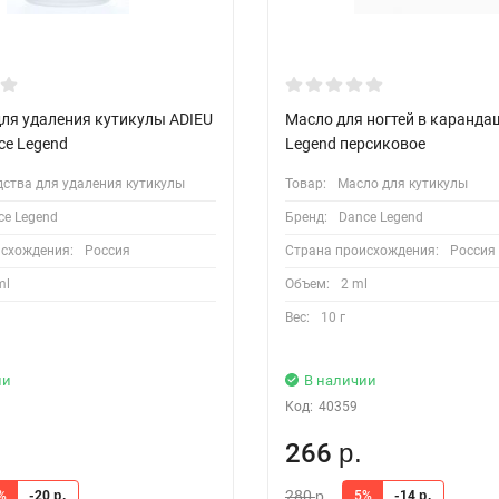
для удаления кутикулы ADIEU
Масло для ногтей в каранда
nce Legend
Legend персиковое
дства для удаления кутикулы
Товар:
Масло для кутикулы
ce Legend
Бренд:
Dance Legend
исхождения:
Россия
Страна происхождения:
Россия
ml
Объем:
2 ml
Вес:
10 г
ии
В наличии
Код:
40359
266
р.
280
%
-20
5%
-14
р.
р.
р.