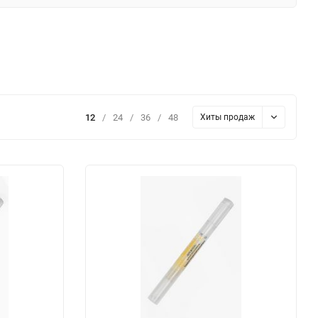
12
/
24
/
36
/
48
Хиты продаж