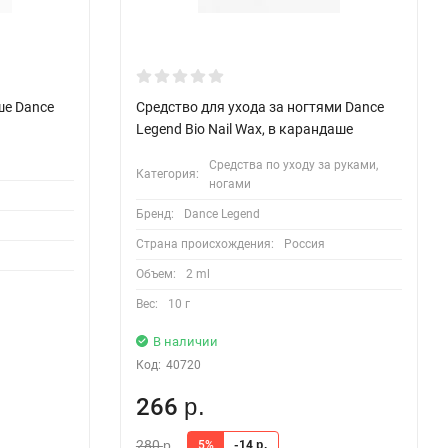
ше Dance
Средство для ухода за ногтями Dance
Legend Bio Nail Wax, в карандаше
Средства по уходу за руками,
Категория:
ногами
Бренд:
Dance Legend
Страна происхождения:
Россия
Объем:
2 ml
Вес:
10 г
В наличии
Код:
40720
266
р.
280
5%
-14
р.
р.