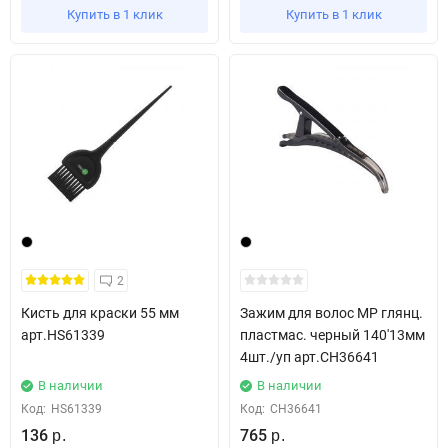
Купить в 1 клик
Купить в 1 клик
2
Кисть для краски 55 мм
Зажим для волос МР глянц.
арт.HS61339
пластмас. черный 140'13мм
4шт./уп арт.СН36641
В наличии
В наличии
Код:
HS61339
Код:
СН36641
136
765
р.
р.