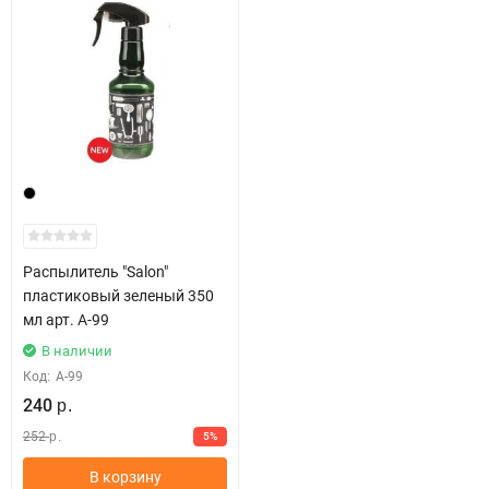
Распылитель "Salon"
пластиковый зеленый 350
мл арт. A-99
В наличии
Код:
A-99
240
р.
252
5%
р.
В корзину