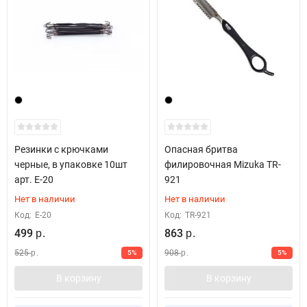
Резинки с крючками
Опасная бритва
черные, в упаковке 10шт
филировочная Mizuka ТR-
арт. E-20
921
Нет в наличии
Нет в наличии
Код:
E-20
Код:
ТR-921
499
863
р.
р.
525
908
5%
5%
р.
р.
В корзину
В корзину