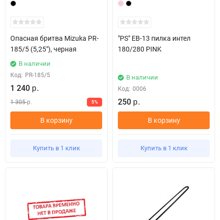
Опасная бритва Mizuka PR-
"PS" EB-13 пилка интел
185/5 (5,25"), черная
180/280 PINK
В наличии
Код:
PR-185/5
В наличии
1 240
р.
Код:
0006
250
1 305
5%
р.
р.
В корзину
В корзину
Купить в 1 клик
Купить в 1 клик