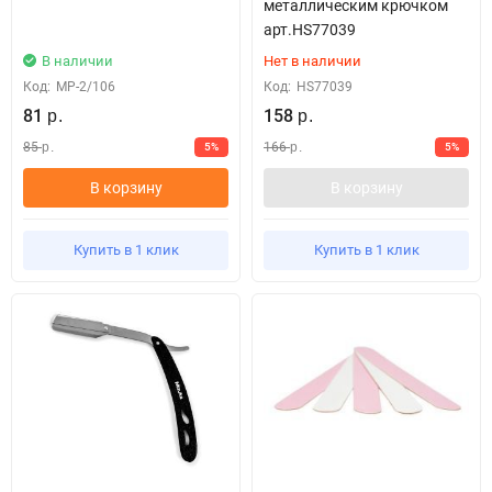
металлическим крючком
арт.HS77039
В наличии
Нет в наличии
Код:
МР-2/106
Код:
HS77039
81
158
р.
р.
85
166
5%
5%
р.
р.
В корзину
В корзину
Купить в 1 клик
Купить в 1 клик