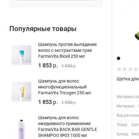
Популярные товары
Шампунь против выпадения
волос с экстрактами трав
FarmaVita Bioxil 250 мл
1 853
р.
1 950
р.
Щетка для 
Шампунь для волос
многофункциональный
FarmaVita Tricogen 250 мл
Материал ра
1 853
р.
1 950
р.
Материал:
Вид расческ
Шампунь для волос
ежедневного применения
Товар:
Щет
FarmaVita BACK BAR GENTLE
Бренд:
Mel
SHAMPOO №03 1000 мл