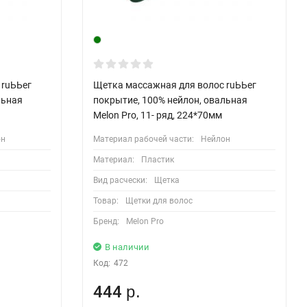
 ruЬЬег
Щетка массажная для волос ruЬЬег
льная
покрытие, 100% нейлон, овальная
Melon Pro, 11- ряд, 224*70мм
он
Материал рабочей части:
Нейлон
Материал:
Пластик
Вид расчески:
Щетка
Товар:
Щетки для волос
Бренд:
Melon Pro
В наличии
Код:
472
444
р.