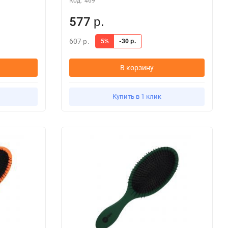
Код:
469
577
р.
607
5%
-30
р.
р.
В корзину
Купить в 1 клик