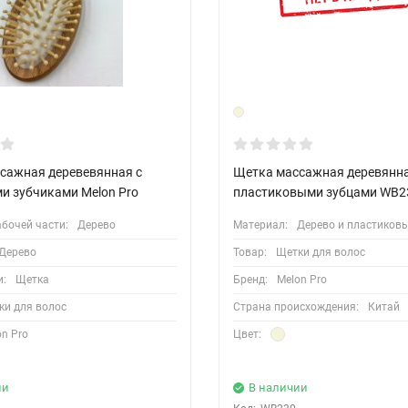
сажная деревевянная с
Щетка массажная деревянна
и зубчиками Melon Pro
пластиковыми зубцами WB2
бочей части:
Дерево
Материал:
Дерево и пластиков
Дерево
Товар:
Щетки для волос
и:
Щетка
Бренд:
Melon Pro
ки для волос
Страна происхождения:
Китай
on Pro
Цвет:
ии
В наличии