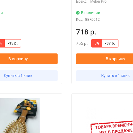
Бренд:
Melon Pro
ии
В наличии
Код:
GBR0012
718
р.
755
%
-15
5%
-37
р.
р.
р.
В корзину
В корзину
Купить в 1 клик
Купить в 1 клик