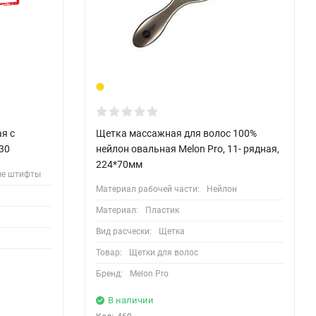
я с
Щетка массажная для волос 100%
30
нейлон овальная Мelon Pro, 11- рядная,
224*70мм
ые штифты
Материал рабочей части:
Нейлон
Материал:
Пластик
Вид расчески:
Щетка
Товар:
Щетки для волос
Бренд:
Melon Pro
В наличии