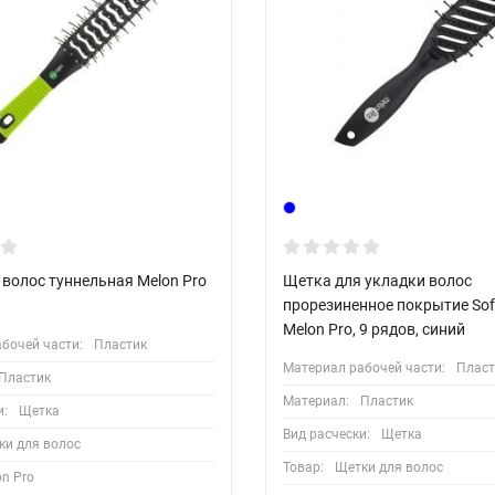
волос туннельная Мelon Pro
Щетка для укладки волос
прорезиненное покрытие Sof
Мelon Pro, 9 рядов, синий
бочей части:
Пластик
Материал рабочей части:
Пласт
Пластик
Материал:
Пластик
и:
Щетка
Вид расчески:
Щетка
ки для волос
Товар:
Щетки для волос
on Pro