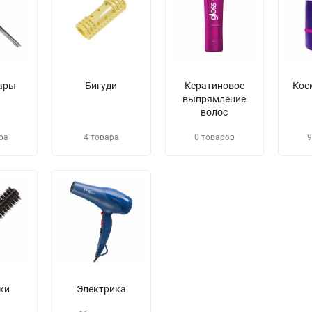
ары
Бигуди
Кератиновое
Кос
выпрямление
волос
ра
4 товара
0 товаров
9
ки
Электрика