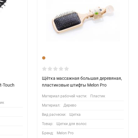
Щётка массажная большая деревяная,
t-Touch
пластиковые штифты Melon Pro
Материал рабочей части:
Пластик
ик
Материал:
Дерево
Вид расчески:
Щетка
Товар:
Щетки для волос
Бренд:
Melon Pro