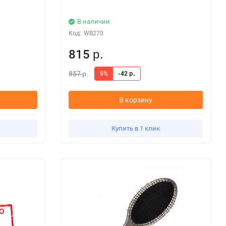
В наличии
Код:
WB270
815
р.
857
5%
-42
р.
р.
В корзину
Купить в 1 клик