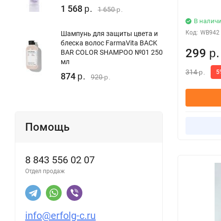
1 568
р.
1 650
р.
В налич
Код:
WB942
Шампунь для защиты цвета и
блеска волос FarmaVita BACK
299
BAR COLOR SHAMPOO №01 250
р.
мл
314
5
р.
874
р.
920
р.
Помощь
8 843 556 02 07
Отдел продаж
info@erfolg-c.ru