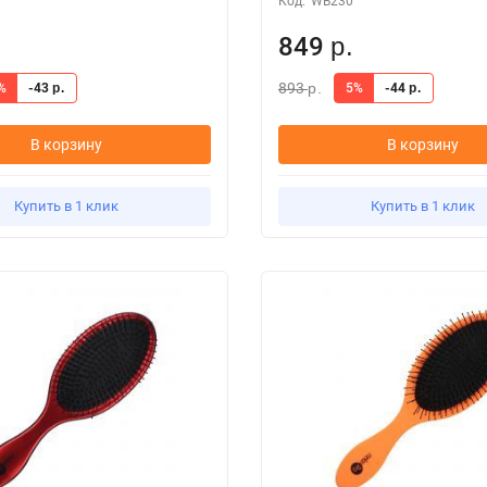
Код:
WB230
849
р.
893
%
-43
5%
-44
р.
р.
р.
В корзину
В корзину
Купить в 1 клик
Купить в 1 клик