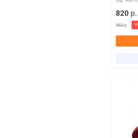
Код:
WB210
820
р.
863
5
р.