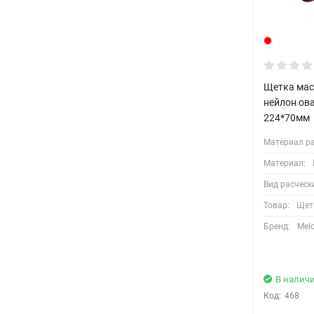
Щетка мас
нейлон ова
224*70мм
Материал ра
Материал:
Вид расческ
Товар:
Щет
Бренд:
Mel
В налич
Код:
468