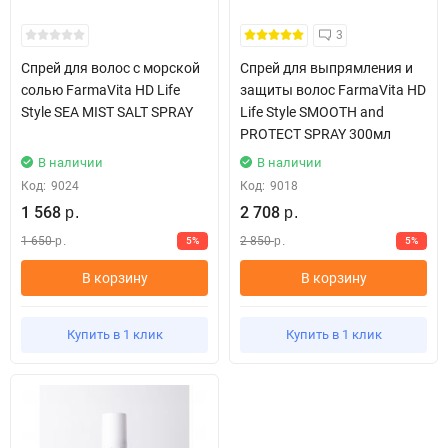
3
Спрей для волос с морской
Спрей для выпрямления и
солью FarmaVita HD Life
защиты волос FarmaVita HD
Style SEA MIST SALT SPRAY
Life Style SMOOTH and
PROTECT SPRAY 300мл
В наличии
В наличии
Код:
9024
Код:
9018
1 568
2 708
р.
р.
1 650
2 850
5%
5%
р.
р.
В корзину
В корзину
Купить в 1 клик
Купить в 1 клик