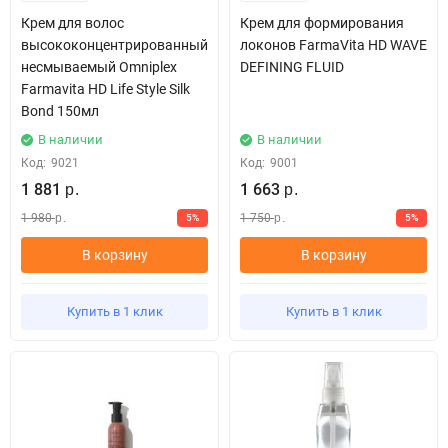
Крем для волос
Крем для формирования
высококонцентрированный
локонов FarmaVita HD WAVE
несмываемый Omniplex
DEFINING FLUID
Farmavita HD Life Style Silk
Bond 150мл
В наличии
В наличии
Код:
9021
Код:
9001
1 881
1 663
р.
р.
1 980
1 750
5%
5%
р.
р.
В корзину
В корзину
Купить в 1 клик
Купить в 1 клик