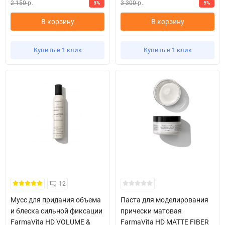
2 150
3 300
5%
5%
р.
р.
В корзину
В корзину
Купить в 1 клик
Купить в 1 клик
12
Мусс для придания объема
Паста для моделирования
и блеска сильной фиксации
прически матовая
FarmaVita HD VOLUME &
FarmaVita HD MATTE FIBER