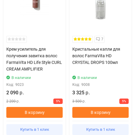
7
Крем усилитель для
Кристальные капли для
получения завитка волос
волос FarmaVita HD
FarmaVita HD Life Style CURL
CRYSTAL DROPS 100мл
CREAM AMPLIFIER
В наличии
В наличии
Код:
9023
Код:
9008
2 090
3 325
р.
р.
2 200
3 500
5%
5%
р.
р.
В корзину
В корзину
Купить в 1 клик
Купить в 1 клик