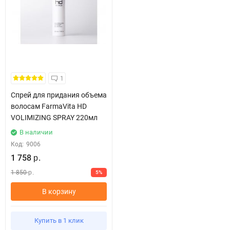
1
Спрей для придания объема
волосам FarmaVita HD
VOLIMIZING SPRAY 220мл
В наличии
Код:
9006
1 758
р.
1 850
5%
р.
В корзину
Купить в 1 клик