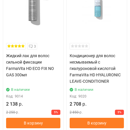
3
Жидкий лак для волос
Кондиционер для волос
сильной фиксации
несмываемый с
FarmaVita HD ECO FIX NO
гиалуроновой кислотой
GAS 300мл
FarmaVita HD HYALURONIC
LEAVE-CONDITIONER
В наличии
В наличии
Код:
9014
Код:
9020
2 138
2 708
р.
р.
2 250
2 850
5%
5%
р.
р.
В корзину
В корзину