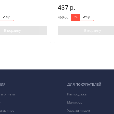
437
р.
460
-19
5%
-23
р.
р.
р.
В корзину
В корзину
НИЯ
ДЛЯ ПОКУПАТЕЛЕЙ
 и оплата
Распродажа
е
Маникюр
агазинов
Уход за лицом