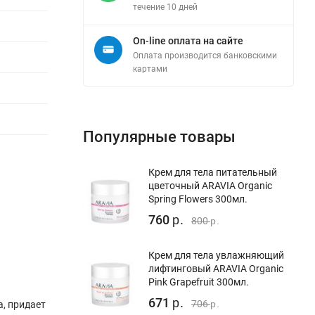
течение 10 дней
On-line оплата на сайте
Оплата производится банковскими
картами
Популярные товары
Крем для тела питательный
цветочный ARAVIA Organic
Spring Flowers 300мл.
760
р.
800
р.
Крем для тела увлажняющий
лифтинговый ARAVIA Organic
Pink Grapefruit 300мл.
671
р.
706
, придает
р.