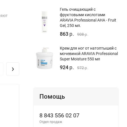
Гель очищающий с
фруктовыми кислотами
няют
ARAVIA Professional AHA - Fruit
Gel, 250 мл.
863
р.
908
р.
Крем для ног от натоптышей с
мочевиной ARAVIA Professional
Super Moisture 550 мл
›
924
р.
972
р.
Помощь
8 843 556 02 07
Отдел продаж