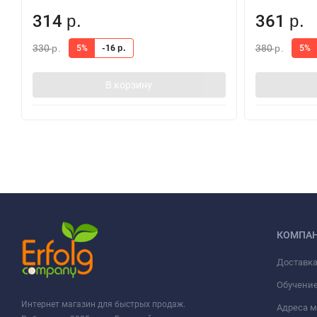
314
361
р.
р.
330
380
5%
-16
5%
р.
р.
р.
В корзину
КОМПА
Доставка
Обучени
Интернет магазин для быстрых продаж.
Адреса м