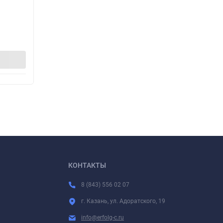
469
46
р.
480
480
3%
-11
р.
р
р.
В корзину
КОНТАКТЫ
8 (843) 556 02 07
г. Казань, ул. Адоратского, 19
info@erfolg-c.ru