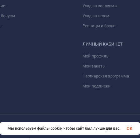
нии
Уход за волосами
 бонусы
Уход за телом
ы
Ресницы и брови
ЛИЧНЫЙ КАБИНЕТ
Мой профиль
Мои заказы
Партнерская программа
Мои подписки
© 2026 Erfolg Cosmetics. Все права защищены
OK
Мы используем файлы cookie, чтобы сайт был лучше для вас.