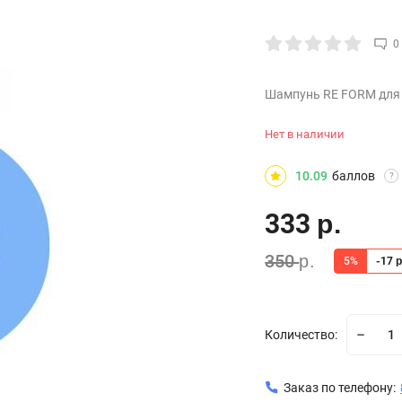
0
Шампунь RE FORM для 
Нет в наличии
10.09
баллов
?
333
р.
350
р.
5%
-17
р
Количество:
Заказ по телефону: