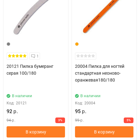
1
20121 Пилка бумеранг
20004 Пилка для ногтей
серая 100/180
стандартная неоново-
оранжевая180/180
В наличии
В наличии
Код:
20121
Код:
20004
92
95
р.
р.
94
99
3%
5%
р.
р.
В корзину
В корзину