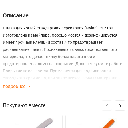
Описание
Пилка для ногтей стандартная персиковая "Mylar" 120/180.
Изготовлена из майлара. Хорошо моется и дезинфицируется.
Имеет прочный клеящий состав, что предотвращает
расклеивание пилки. Произведена из высококачественного
материала, что делает пилку более пластичной и
предотвращает заломы на покрытии. Дольше служит в работе.
Покрытие не осыпается. Применяется для подпиливания
свободного края ногтя, при опиле искусственных материалов.
Разнообразие абразивов, форм и цветовых решений позволяет
подробнее
выбрать подходящий вариант, как для салонного, так и для
домашнего использования.
‹
›
Покупают вместе