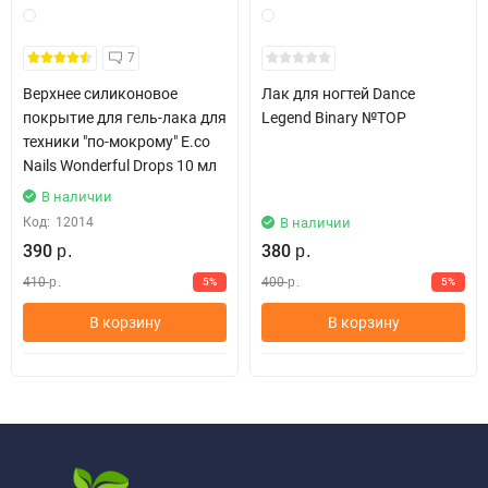
7
Верхнее силиконовое
Лак для ногтей Dance
покрытие для гель-лака для
Legend Binary №TOP
техники "по-мокрому" E.co
Nails Wonderful Drops 10 мл
В наличии
Код:
12014
В наличии
390
380
р.
р.
410
400
5%
5%
р.
р.
В корзину
В корзину