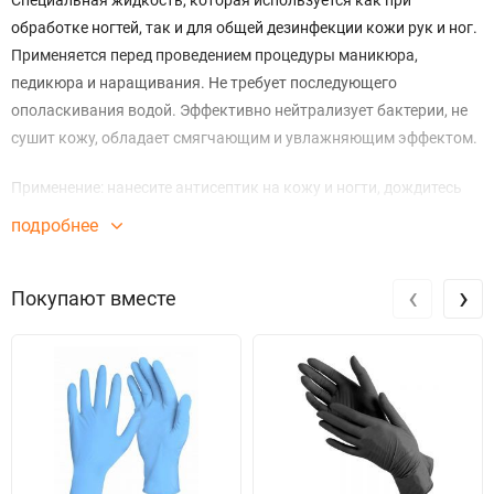
Специальная жидкость, которая используется как при
обработке ногтей, так и для общей дезинфекции кожи рук и ног.
Применяется перед проведением процедуры маникюра,
педикюра и наращивания. Не требует последующего
ополаскивания водой. Эффективно нейтрализует бактерии, не
сушит кожу, обладает смягчающим и увлажняющим эффектом.
Применение: нанесите антисептик на кожу и ногти, дождитесь
полного высыхания/
подробнее
Состав: изопропиловый спирт, водистиллированная, отдушка.
‹
›
Покупают вместе