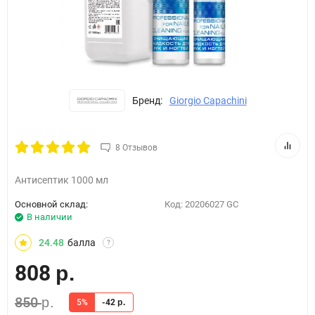
Бренд:
Giorgio Capachini
8 Отзывов
Антисептик 1000 мл
Основной склад:
Код:
20206027 GC
В наличии
24.48
балла
?
808
р.
850
р.
5%
-42
р.