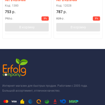
Нет в наличии
Нет в наличии
Код:
1380
Код:
12028
753
787
р.
р.
792
828
5%
5%
р.
р.
В корзину
В корзину
Интернет магазин для быстрых продаж. Работаем с 2005 года.
Большой ассортимент, отличное качество.