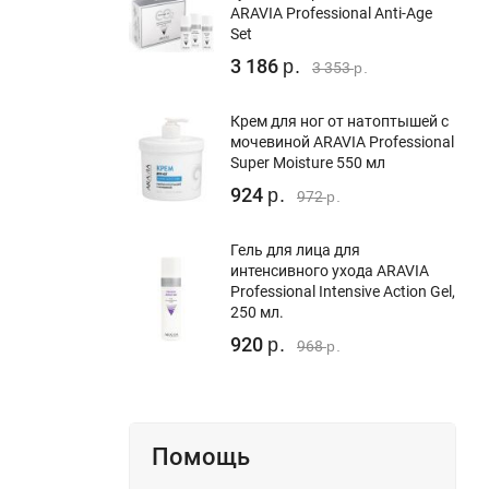
ARAVIA Professional Anti-Age
Set
3 186
р.
3 353
р.
Крем для ног от натоптышей с
мочевиной ARAVIA Professional
Super Moisture 550 мл
924
р.
972
р.
Гель для лица для
интенсивного ухода ARAVIA
Professional Intensive Action Gel,
250 мл.
920
р.
968
р.
Помощь