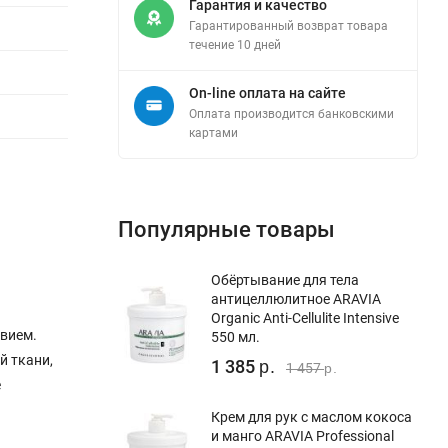
Гарантия и качество
Гарантированный возврат товара
течение 10 дней
On-line оплата на сайте
Оплата производится банковскими
картами
Популярные товары
Обёртывание для тела
антицеллюлитное ARAVIA
Organic Anti-Cellulite Intensive
вием.
550 мл.
й ткани,
1 385
р.
1 457
р.
е
Крем для рук с маслом кокоса
и манго ARAVIA Professional