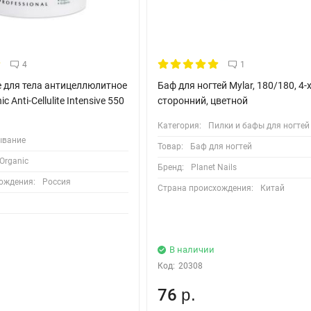
4
1
 для тела антицеллюлитное
Баф для ногтей Mylar, 180/180, 4-
 Anti-Cellulite Intensive 550
сторонний, цветной
Категория:
Пилки и бафы для ногтей
ывание
Товар:
Баф для ногтей
 Organic
Бренд:
Planet Nails
ождения:
Россия
Страна происхождения:
Китай
l
В наличии
Код:
20308
76
.
р.