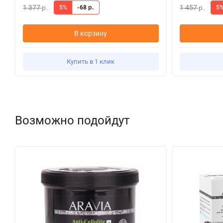
1 377
1 457
5%
-68
5
р.
р.
р.
В корзину
Купить в 1 клик
Возможно подойдут