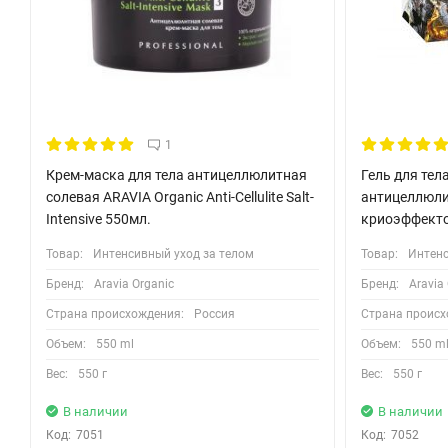
1
Крем-маска для тела антицеллюлитная
Гель для тел
солевая ARAVIA Organic Anti-Cellulite Salt-
антицеллюли
Intensive 550мл.
криоэффекто
Товар:
Интенсивный уход за телом
Товар:
Интенс
Бренд:
Aravia Organic
Бренд:
Aravia
Страна происхождения:
Россия
Страна происх
Объем:
550 ml
Объем:
550 m
Вес:
550 г
Вес:
550 г
В наличии
В наличии
Код:
7051
Код:
7052