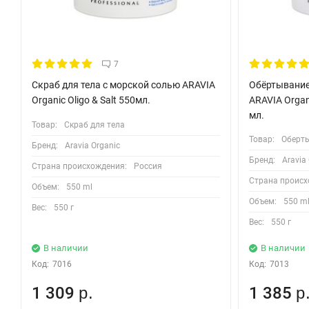
7
Скраб для тела с морской солью ARAVIA
Обёртывание
Organic Oligo & Salt 550мл.
ARAVIA Organic
мл.
Товар:
Скраб для тела
Товар:
Оберт
Бренд:
Aravia Organic
Бренд:
Aravia
Страна происхождения:
Россия
Страна происх
Объем:
550 ml
Объем:
550 m
Вес:
550 г
Вес:
550 г
В наличии
В наличии
Код:
7016
Код:
7013
1 309
1 385
р.
р