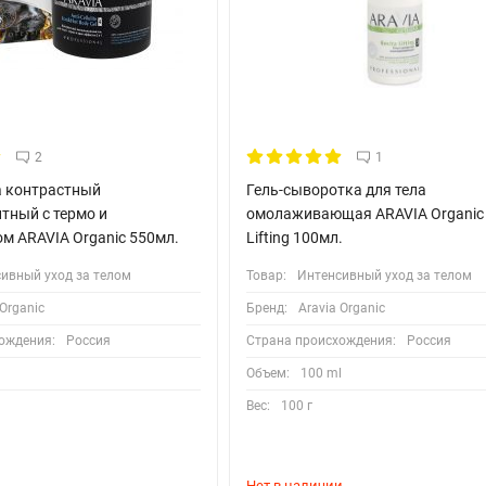
2
1
а контрастный
Гель-сыворотка для тела
тный с термо и
омолаживающая ARAVIA Organic 
м ARAVIA Organic 550мл.
Lifting 100мл.
ивный уход за телом
Товар:
Интенсивный уход за телом
 Organic
Бренд:
Aravia Organic
ождения:
Россия
Страна происхождения:
Россия
l
Объем:
100 ml
Вес:
100 г
Нет в наличии