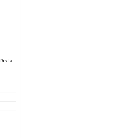
1
Крем-сыворотка для тела
Revita
антицеллюлитная ARAVIA Organic
Lipolitik Serum 100мл.
Товар:
Интенсивный уход за телом
Бренд:
Aravia Organic
Страна происхождения:
Россия
Объем:
100 ml
Вес:
100 г
Нет в наличии