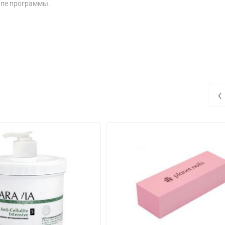
апе программы.
де легкой маски
ссажными движениями
‹