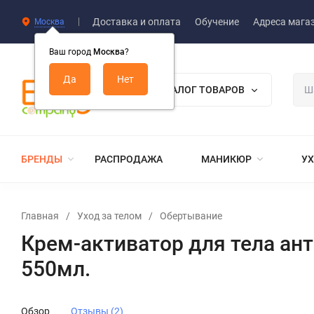
Доставка и оплата
Обучение
Адреса мага
Москва
Ваш город
Москва
?
КАТАЛОГ ТОВАРОВ
БРЕНДЫ
РАСПРОДАЖА
МАНИКЮР
УХ
Главная
/
Уход за телом
/
Обертывание
Крем-активатор для тела ан
550мл.
Обзор
Отзывы (2)