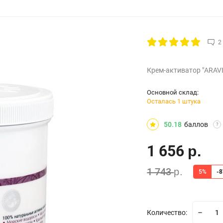
2
Крем-активатор "ARAVI
Основной склад:
Осталась 1 штука
50.18
баллов
?
1 656
р.
1 743
р.
5%
-
Количество: