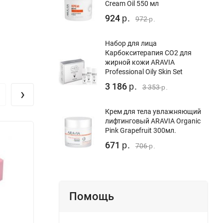
Cream Oil 550 мл
924
р.
972
р.
Набор для лица
Карбокситерапия СО2 для
жирной кожи ARAVIA
Professional Oily Skin Set
3 186
р.
3 353
р.
›
Крем для тела увлажняющий
лифтинговый ARAVIA Organic
Pink Grapefruit 300мл.
671
р.
706
р.
Помощь