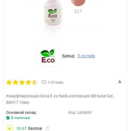
Бренд:
E.co nails
3 Отзыва
Камуфлирующая база E.co Nails коллекция BB-base Gel ,
BB017 10мл
Основной склад:
Код:
LA0369V
В наличии
10.67
баллов
?