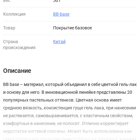
Вес
50 г
Коллекция
BB-base
Товар
Покрытие базовое
Страна
Китай
происхождения
Описание
BB base – материал, который объединил в себе цветной гель-лак
и основу для него. В инновационной линейке представлены 20
популярных пастельных оттенков. Цветная основа имеет
среднюю вязкость, консистенция гуще гель лака, при нанесении
не растекается, самовыравнивается, с эластичным свойствам,
комфортные в нанесении, не полосят. Отлично корректирует
недостатки ногтевой платины. Может быть использована как
самостоятельное покрытие (вместо базы) на здоровых, крепких