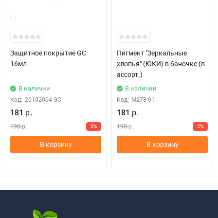
Защитное покрытие GC
Пигмент "Зеркальные
16мл
хлопья" (ЮКИ) в баночке (в
ассорт.)
В наличии
В наличии
Код:
20102004 GC
Код:
М278-01
181
181
р.
р.
190
190
5%
5%
р.
р.
В корзину
В корзину