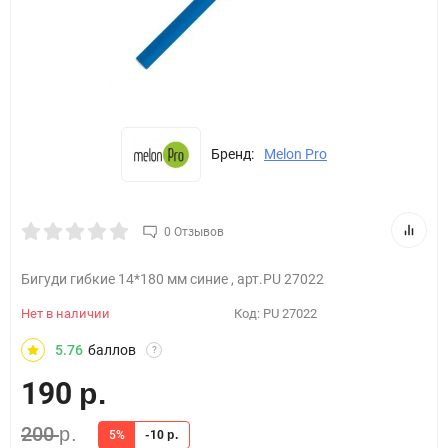
Бренд:
Melon Pro
0 Отзывов
Бигуди гибкие 14*180 мм синие , арт.PU 27022
Нет в наличии
Код:
PU 27022
5.76
баллов
?
190
р.
200
р.
5%
-10
р.