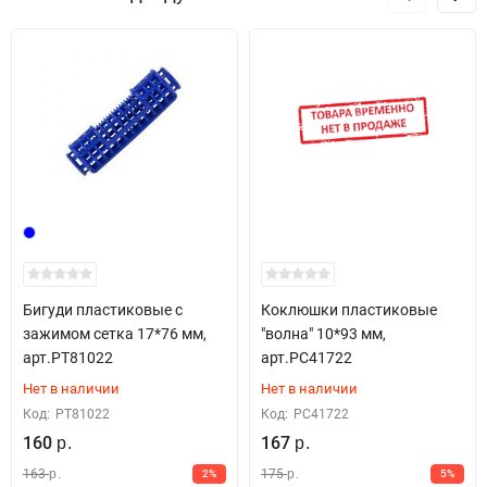
Бигуди пластиковые с
Коклюшки пластиковые
зажимом сетка 17*76 мм,
"волна" 10*93 мм,
арт.PT81022
арт.PC41722
Нет в наличии
Нет в наличии
Код:
PT81022
Код:
PC41722
160
167
р.
р.
163
175
2%
5%
р.
р.