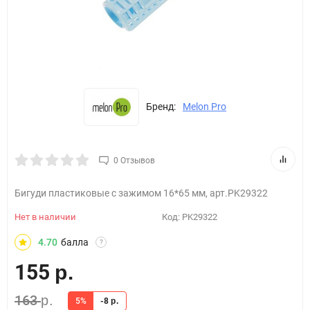
Бренд:
Melon Pro
0 Отзывов
Бигуди пластиковые с зажимом 16*65 мм, арт.PK29322
Нет в наличии
Код:
PK29322
4.70
балла
?
155
р.
163
р.
5%
-8
р.