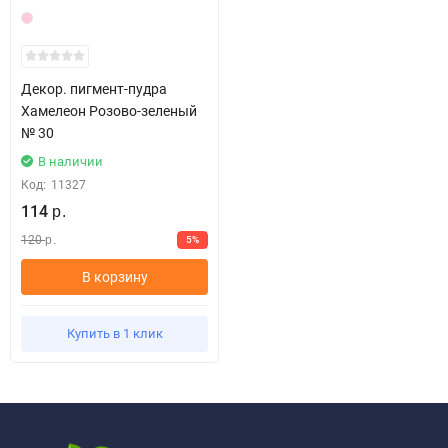
Декор. пигмент-пудра
Хамелеон Розово-зеленый
№ 30
В наличии
Код:
11327
114
р.
120
5%
р.
В корзину
Купить в 1 клик