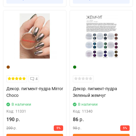
4
Декор. пигмент-пудра Mirror
Декор. пигмент-пудра
Choco
Зеленый жемчуг
В наличии
В наличии
Код:
11331
Код:
11340
190
86
р.
р.
200
90
5%
5%
р.
р.