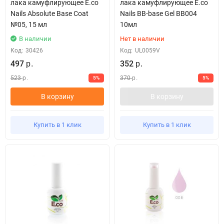
лака камуфлирующее E.co
лака камуфлирующее E.co
Nails Absolute Base Coat
Nails BB-base Gel BB004
№05, 15 мл
10мл
В наличии
Нет в наличии
Код:
30426
Код:
UL0059V
497
352
р.
р.
523
370
5%
5%
р.
р.
В корзину
В корзину
Купить в 1 клик
Купить в 1 клик