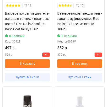
12
17
Базовое покрытие для гель-
Базовое покрытие для гель-
лака для тонких и влажных
лака камуфлирующее E.co
ногтей E.co Nails Absolute
Nails BB-base Gel BB015
Base Coat №00, 15 мл
10мл
В наличии
В наличии
Код:
30423
Код:
LY0093V
497
352
р.
р.
523
370
5%
5%
р.
р.
В корзину
В корзину
Купить в 1 клик
Купить в 1 клик