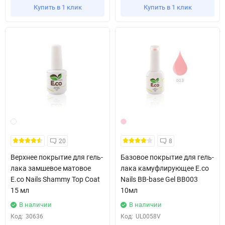
Купить в 1 клик
Купить в 1 клик
20
8
Верхнее покрытие для гель-
Базовое покрытие для гель-
лака замшевое матовое
лака камуфлирующее E.co
E.co Nails Shammy Top Coat
Nails BB-base Gel BB003
15 мл
10мл
В наличии
В наличии
Код:
30636
Код:
UL0058V