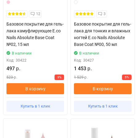
12
3
Базовое покрытие для гель-
Базовое покрытие для гель-
лака камуфлирующее E.co
лака для тонких и влажных
Nails Absolute Base Coat
ногтей E.co Nails Absolute
№02, 15 мл
Base Coat №00, 50 мл
В наличии
В наличии
Код:
30422
Код:
30427
497
1 453
р.
р.
523
1 529
5%
5%
р.
р.
В корзину
В корзину
Купить в 1 клик
Купить в 1 клик