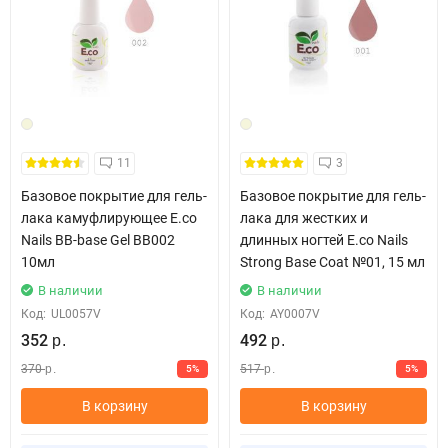
11
3
Базовое покрытие для гель-
Базовое покрытие для гель-
лака камуфлирующее E.co
лака для жестких и
Nails BB-base Gel BB002
длинных ногтей E.co Nails
10мл
Strong Base Coat №01, 15 мл
В наличии
В наличии
Код:
UL0057V
Код:
AY0007V
352
492
р.
р.
370
517
5%
5%
р.
р.
В корзину
В корзину