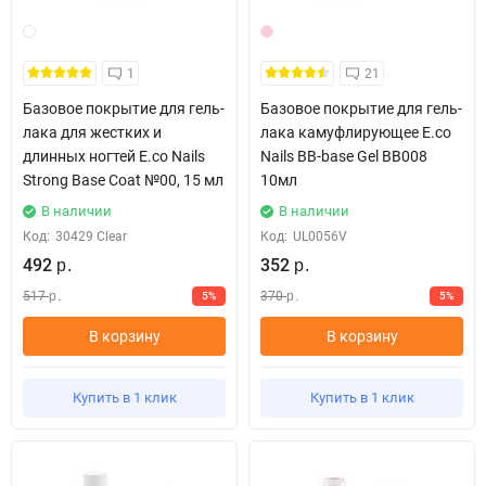
1
21
Базовое покрытие для гель-
Базовое покрытие для гель-
лака для жестких и
лака камуфлирующее E.co
длинных ногтей E.co Nails
Nails BB-base Gel BB008
Strong Base Coat №00, 15 мл
10мл
В наличии
В наличии
Код:
30429 Clear
Код:
UL0056V
492
352
р.
р.
517
370
5%
5%
р.
р.
В корзину
В корзину
Купить в 1 клик
Купить в 1 клик