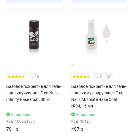
16
9
1
Базовое покрытие для гель-
Базовое покрытие для гель-
лака каучуковое E.co Nails
лака камуфлирующее E.co
Infinity Base Coat, 30 мл
Nails Absolute Base Coat
№04, 15 мл
В наличии
В наличии
Код:
1008-21330
Код:
30425
791
497
р.
р.