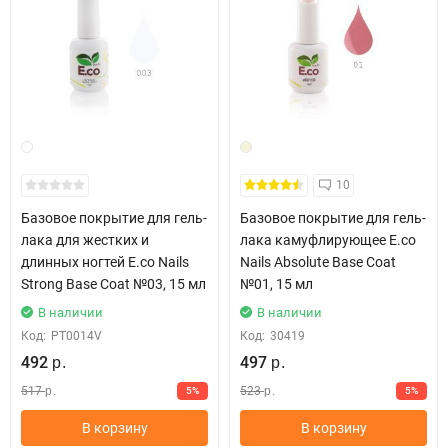
10
Базовое покрытие для гель-
Базовое покрытие для гель-
лака для жестких и
лака камуфлирующее E.co
длинных ногтей E.co Nails
Nails Absolute Base Coat
Strong Base Coat №03, 15 мл
№01, 15 мл
В наличии
В наличии
Код:
PT0014V
Код:
30419
492
497
р.
р.
517
523
5%
5%
р.
р.
В корзину
В корзину