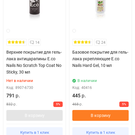
14
24
Верхнее покрытие для гель-
Базовое покрытие для гель-
лака антицарапины E.co
лака укрепляющее E.co
Nails No Scratch Top Coat No
Nails Hard Gel, 10 мл
Sticky, 30 мл
Нет в наличии
В наличии
Код:
8907-6730
Код:
40416
791
445
р.
р.
832
468
5%
5%
р.
р.
В корзину
В корзину
Купить в 1 клик
Купить в 1 клик