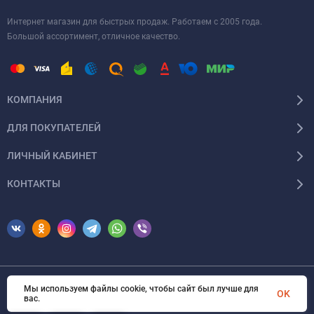
Интернет магазин для быстрых продаж. Работаем с 2005 года.
Большой ассортимент, отличное качество.
КОМПАНИЯ
ДЛЯ ПОКУПАТЕЛЕЙ
ЛИЧНЫЙ КАБИНЕТ
КОНТАКТЫ
Мы используем файлы cookie, чтобы сайт был лучше для
© 2026 Erfolg Cosmetics. Все права защищены
OK
вас.