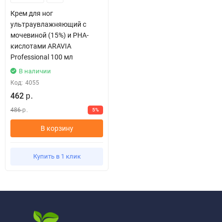
Крем для ног
ультраувлажняющий с
мочевиной (15%) и PHA-
кислотами ARAVIA
Professional 100 мл
В наличии
Код:
4055
462
р.
486
5%
р.
В корзину
Купить в 1 клик