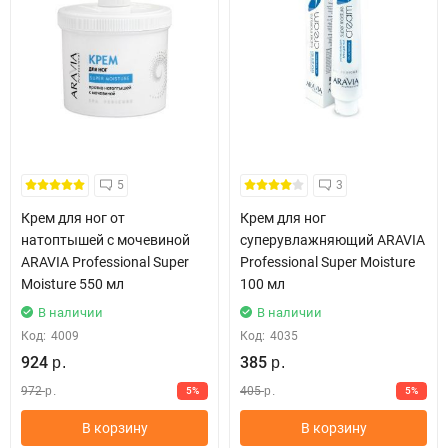
5
3
Крем для ног от
Крем для ног
натоптышей с мочевиной
суперувлажняющий ARAVIA
ARAVIA Professional Super
Professional Super Moisture
Moisture 550 мл
100 мл
В наличии
В наличии
Код:
4009
Код:
4035
924
385
р.
р.
972
405
5%
5%
р.
р.
В корзину
В корзину