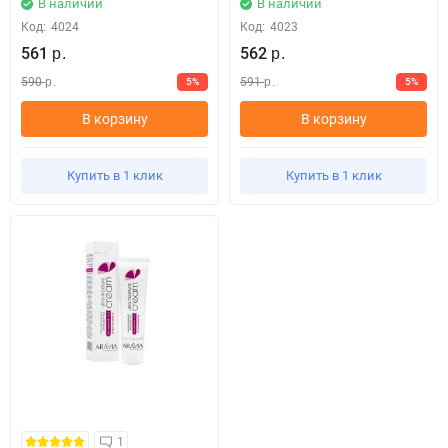
В наличии
В наличии
Код:
4024
Код:
4023
561
562
р.
р.
590
591
5%
5%
р.
р.
В корзину
В корзину
Купить в 1 клик
Купить в 1 клик
1