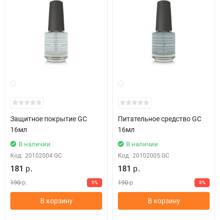
Защитное покрытие GC
Питательное средство GC
16мл
16мл
В наличии
В наличии
Код:
20102004 GC
Код:
20102005 GC
181
181
р.
р.
190
190
5%
5%
р.
р.
В корзину
В корзину