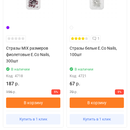
1
Стразы MIX размеров
Стразы белые E.Co Nails,
фиолетовые E.Co Nails,
100шт
300шт
В наличии
В наличии
Код:
4718
Код:
4721
187
67
р.
р.
196
70
5%
5%
р.
р.
В корзину
В корзину
Купить в 1 клик
Купить в 1 клик