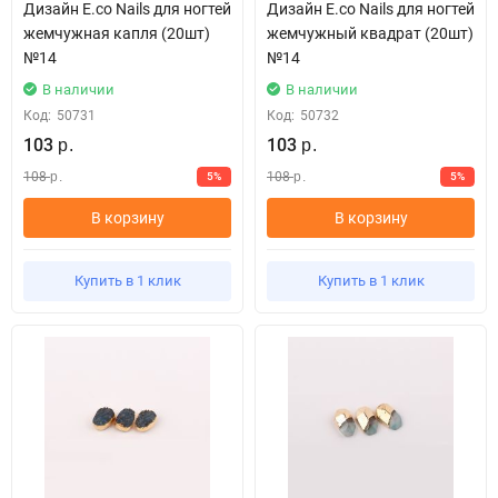
Дизайн E.co Nails для ногтей
Дизайн E.co Nails для ногтей
жемчужная капля (20шт)
жемчужный квадрат (20шт)
№14
№14
В наличии
В наличии
Код:
50731
Код:
50732
103
103
р.
р.
108
108
5%
5%
р.
р.
В корзину
В корзину
Купить в 1 клик
Купить в 1 клик