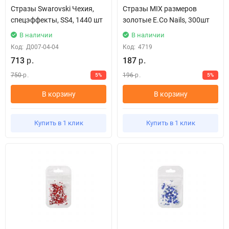
Стразы Swarovski Чехия,
Стразы MIX размеров
спецэффекты, SS4, 1440 шт
золотые E.Co Nails, 300шт
В наличии
В наличии
Код:
Д007-04-04
Код:
4719
713
187
р.
р.
750
196
5%
5%
р.
р.
В корзину
В корзину
Купить в 1 клик
Купить в 1 клик