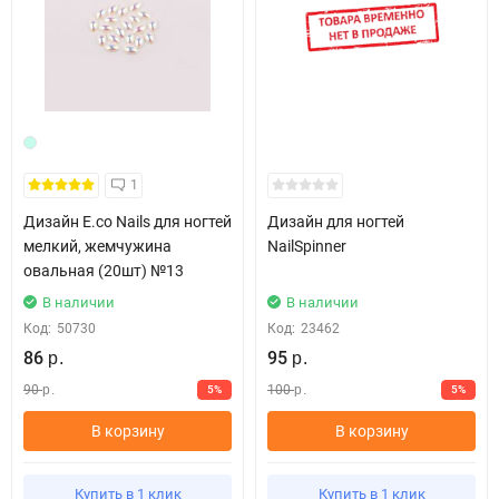
1
Дизайн E.co Nails для ногтей
Дизайн для ногтей
мелкий, жемчужина
NailSpinner
овальная (20шт) №13
В наличии
В наличии
Код:
50730
Код:
23462
86
95
р.
р.
90
100
5%
5%
р.
р.
В корзину
В корзину
Купить в 1 клик
Купить в 1 клик