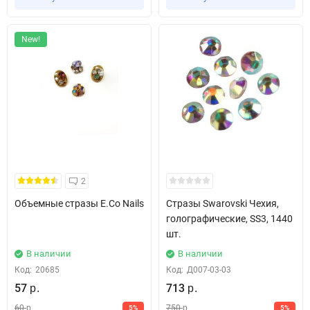
New!
2
Объемные стразы E.Co Nails
Стразы Swarovski Чехия,
голографические, SS3, 1440
шт.
В наличии
В наличии
Код:
20685
Код:
Д007-03-03
57
713
р.
р.
60
750
5%
5%
р.
р.