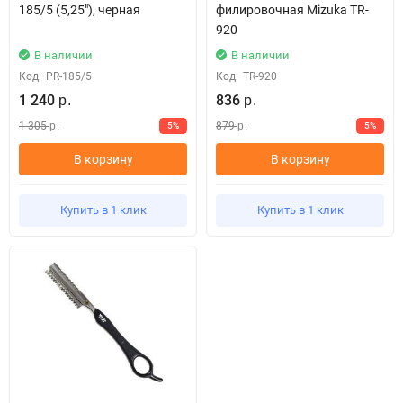
185/5 (5,25"), черная
филировочная Mizuka ТR-
920
В наличии
В наличии
Код:
PR-185/5
Код:
ТR-920
1 240
836
р.
р.
1 305
879
5%
5%
р.
р.
В корзину
В корзину
Купить в 1 клик
Купить в 1 клик