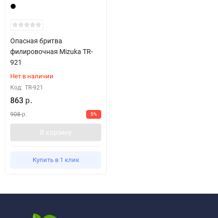
Опасная бритва
филировочная Mizuka ТR-
921
Нет в наличии
Код:
ТR-921
863
р.
908
5%
р.
В корзину
Купить в 1 клик