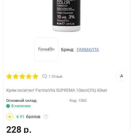
Бренд:
FARMAVITA
1 Отзыв
Крем оксигент FarmaVita SUPREMA 10вол(3%) 60мл
Основной склад:
Код:
1360
В наличии
6.91
баллов
?
228
р.