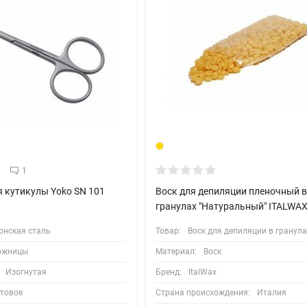
1
 кутикулы Yoko SN 101
Воск для депиляции пленочный 
гранулах "Натуральный" ITALWAX
онская сталь
Товар:
Воск для депиляции в гранул
ожницы
Материал:
Воск
Изогнутая
Бренд:
ItalWax
товое
Страна происхождения:
Италия