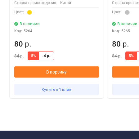
Страна происхождения:
Китай
Страна происх
Цвет:
Цвет:
В наличии
В наличии
Код:
5264
Код:
5265
80
80
р.
р.
84
84
5%
-4
5%
р.
р.
р.
В корзину
Купить в 1 клик