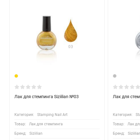
Лак для стемпинга Siziilian №03
Лак для стемп
Категория:
Stamping Nail Art
Категория:
St
Товар:
Лак для стемпинга
Товар:
Лак дл
Бренд:
Siziilian
Бренд:
Siziilia