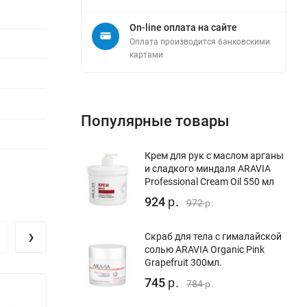
On-line оплата на сайте
Оплата производится банковскими
картами
Популярные товары
Крем для рук c маслом арганы
и сладкого миндаля ARAVIA
Professional Cream Oil 550 мл
924
р.
972
р.
›
Скраб для тела с гималайской
солью ARAVIA Organic Pink
Grapefruit 300мл.
745
р.
784
р.