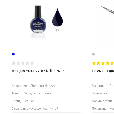
Лак для стемпинга Siziilian №12
Ножницы для
Категория:
Stamping Nail Art
Материал:
Яп
Товар:
Лак для стемпинга
Категория:
Н
Бренд:
Siziilian
Форма лезвия:
Страна происхождения:
Китай
Покрытие:
Ма