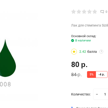
0
Лак для стемпинга Sizi
Основной склад:
В наличии
2.42
балла
?
80
р.
84
р.
5%
-4
р.
Количество: