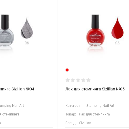
инга Siziilian №04
Лак для стемпинга Siziilian №05
amping Nail Art
Категория:
Stamping Nail Art
я стемпинга
Товар:
Лак для стемпинга
n
Бренд:
Siziilian