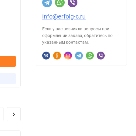
Вес:
1
Страна происхождения:
Россия
В н
info@erfolg-c.ru
Код:
B
В наличии
Если у вас возникли вопросы при
24
Код:
141.524.023
оформлении заказа, обратитесь по
указанным контактам.
50
р.
259
р
В корзину
Купить в 1 клик
›