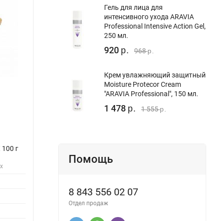
Гель для лица для
интенсивного ухода ARAVIA
Professional Intensive Action Gel,
250 мл.
920
р.
968
р.
Крем увлажняющий защитный
Moisture Protecor Cream
"ARAVIA Professional", 150 мл.
1 478
р.
1 555
р.
в
Фреза алмазная для маникюра и
BS Ак
 100 г
педикюра Erfolg Cosmetics 141.524.023
Помощь
ах
Материал:
Алмазная крошка
Товар:
Аппараты и насадки для
Бренд:
Категория:
8 843 556 02 07
маникюра
Стран
Отдел продаж
Диаметр хвостовика:
2.35
Цвет:
Насечка Торнадо:
нет