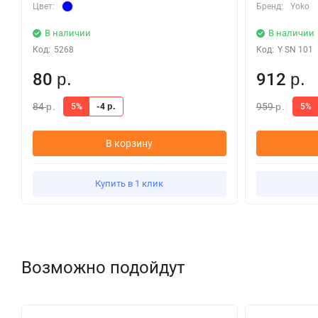
Цвет:
Бренд:
Yoko
В наличии
В наличии
Код:
5268
Код:
Y SN 101
80
912
р.
р.
84
959
5%
-4
5%
р.
р.
р.
В корзину
Купить в 1 клик
Возможно подойдут