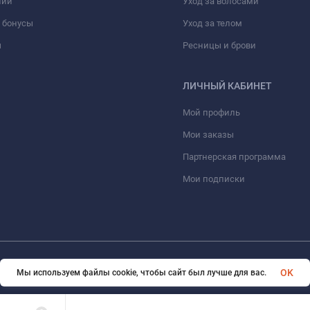
нии
Уход за волосами
 бонусы
Уход за телом
ы
Ресницы и брови
ЛИЧНЫЙ КАБИНЕТ
Мой профиль
Мои заказы
Партнерская программа
Мои подписки
© 2026 Erfolg Cosmetics. Все права защищены
OK
Мы используем файлы cookie, чтобы сайт был лучше для вас.