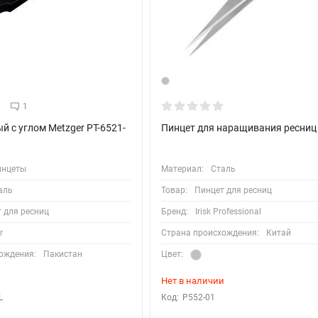
1
й с углом Metzger РТ-6521-
Пинцет для наращивания ресниц
инцеты
Материал:
Сталь
аль
Товар:
Пинцет для ресниц
 для ресниц
Бренд:
Irisk Professional
r
Страна происхождения:
Китай
ождения:
Пакистан
Цвет:
Нет в наличии
L
Код:
Р552-01