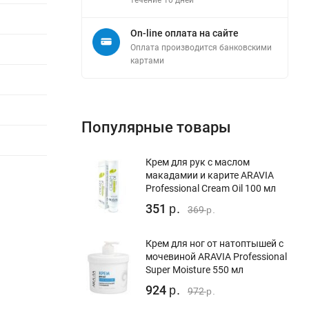
течение 10 дней
On-line оплата на сайте
Оплата производится банковскими
картами
Популярные товары
Крем для рук с маслом
макадамии и карите ARAVIA
Professional Cream Oil 100 мл
351
р.
369
р.
Крем для ног от натоптышей с
мочевиной ARAVIA Professional
Super Moisture 550 мл
924
р.
972
р.