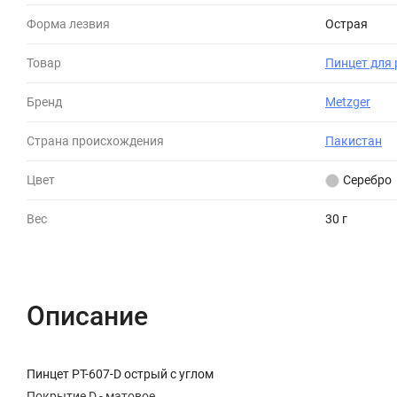
Форма лезвия
Острая
Товар
Пинцет для 
Бренд
Metzger
Страна происхождения
Пакистан
Цвет
Серебро
Вес
30 г
Описание
Пинцет PT-607-D острый с углом
Покрытие D - матовое