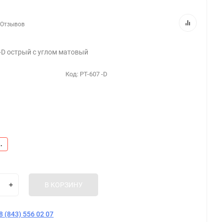
 Отзывов
 -D острый с углом матовый
Код:
РТ-607 -D
.
В КОРЗИНУ
8 (843) 556 02 07