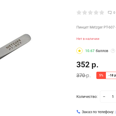
0
Пинцет Metzger РТ-607
Нет в наличии
10.67
баллов
?
352
р.
370
р.
5%
-18
р
Количество:
Заказ по телефону: