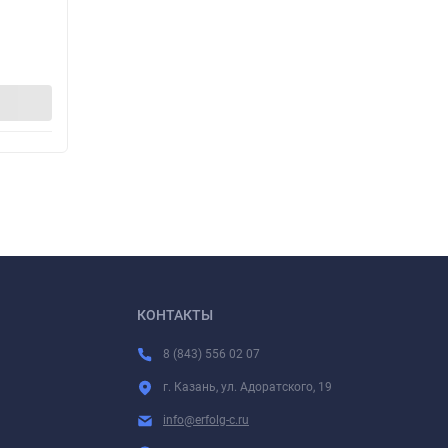
306
30
р.
322
315
5%
-16
р.
р
р.
В корзину
КОНТАКТЫ
8 (843) 556 02 07
г. Казань, ул. Адоратского, 19
info@erfolg-c.ru