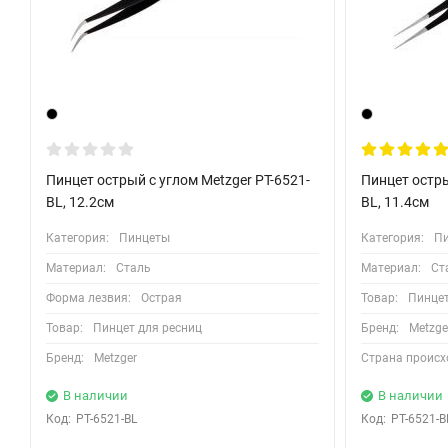
Пинцет острый с углом Metzger РТ-6521-
Пинцет остры
BL, 12.2см
BL, 11.4см
Категория:
Пинцеты
Категория:
П
Материал:
Сталь
Материал:
Ст
Форма лезвия:
Острая
Товар:
Пинцет
Товар:
Пинцет для ресниц
Бренд:
Metzge
Бренд:
Metzger
Страна происх
В наличии
В наличии
Код:
PT-6521-BL
Код:
РТ-6521-B