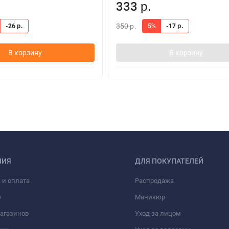
333
р.
350
-26
5%
-17
р.
р.
р.
В корзину
В корзину
НИЯ
ДЛЯ ПОКУПАТЕЛЕЙ
 и оплата
Распродажа
е
Маникюр
агазинов
Уход за лицом