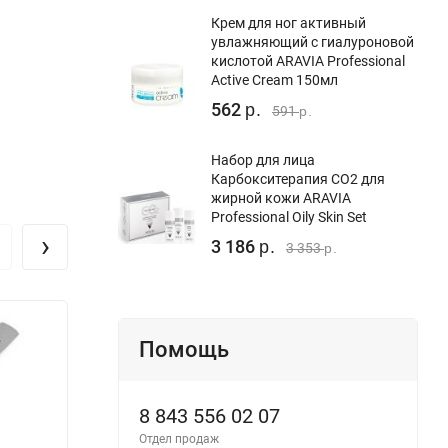
Крем для ног активный
увлажняющий с гиалуроновой
кислотой ARAVIA Professional
Active Cream 150мл
562
р.
591
р.
Набор для лица
Карбокситерапия СО2 для
жирной кожи ARAVIA
Professional Oily Skin Set
›
3 186
р.
3 353
р.
Помощь
8 843 556 02 07
Отдел продаж