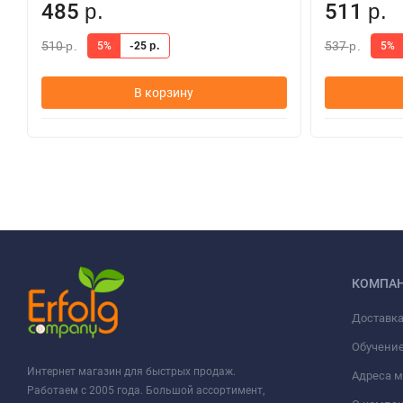
485
511
р.
р.
510
537
5%
-25
5%
р.
р.
р.
В корзину
КОМПА
Доставка
Обучени
Интернет магазин для быстрых продаж.
Адреса м
Работаем с 2005 года. Большой ассортимент,