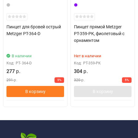
Пинцет для бровей острый
Пинцет прямой Metzger
Metzger РТ-364-D
РТ-359-РК, фиолетовый с
орнаментом
В наличии
Нет в наличии
Код:
PT- 364-D
Код:
РТ-359-РК
277
304
р.
р.
291
320
5%
5%
р.
р.
В корзину
В корзину