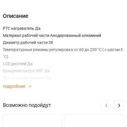
Описание
PTC нагреватель Да
Материал рабочей части Анодированный алюминий
Диаметр рабочей части 38
Температурные режимы регулировка от 60 до 230 ˚С ( с шагом 5
˚С)
LCD дисплей Да
Вращение шнура 360˚ Да
Длина шнура питания 3 м
Мощность 76 Вт
подробнее
‹
›
Возможно подойдут