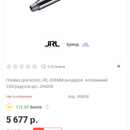
Бренд:
JRL
0 Отзывов
Плойка для волос JRL d38MM анодиров. аллюминий
230градусов apт.JPA058
Нет в наличии
Код:
JPA058
172.03
балла
?
5 677
р.