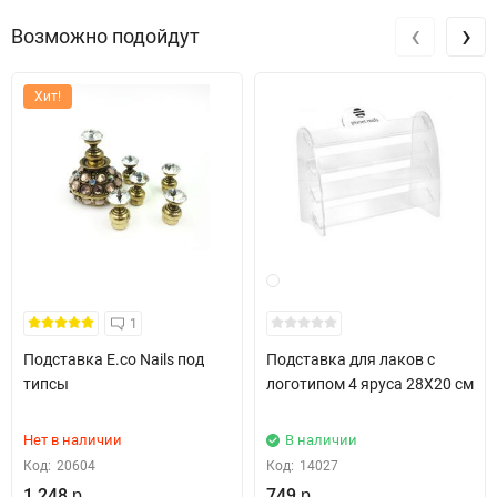
‹
›
Возможно подойдут
Хит!
1
Подставка E.co Nails под
Подставка для лаков с
типсы
логотипом 4 яруса 28Х20 см
Нет в наличии
В наличии
Код:
20604
Код:
14027
1 248
749
р.
р.