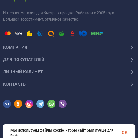
Интернет магазин для быстрых продаж. Работаем с 2005 года.
Большой ассортимент, отличное качество.
КОМПАНИЯ
ДЛЯ ПОКУПАТЕЛЕЙ
ЛИЧНЫЙ КАБИНЕТ
КОНТАКТЫ
Мы используем файлы cookie, чтобы сайт был лучше для
© 2026 Erfolg Cosmetics. Все права защищены
OK
вас.