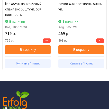
line 45*90 пачка белый
пачка 40я плотность 50шт/
спанлейс 50шт/уп. 50я
уп.
плотность
В наличии
В наличии
Код:
105070 WL
Код:
5858 WL
719
469
р.
р.
756
493
5%
5%
р.
р.
В корзину
В корзину
Купить в 1 клик
Купить в 1 клик