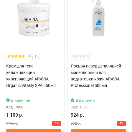
15
Крем для тела
Лосьон перед депиляцией
увлажняющий
мицеллярный для
укрепляющий ARAVIA
подготовки кожи ARAVIA
Organic Vitality SPA 550мл.
Professional 500мл.
В наличии
В наличии
Код:
7008
Код:
1037
1 109
924
р.
р.
1 167
972
5%
5%
р.
р.