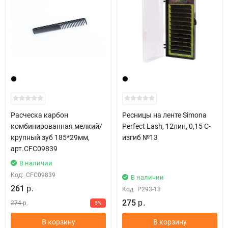
Расческа карбон
Ресницы на ленте Simona
комбинированная мелкий/
Perfect Lash, 12лин, 0,15 C-
крупный зуб 185*29мм,
изгиб №13
арт.CFC09839
В наличии
Код:
CFC09839
В наличии
261
р.
Код:
Р293-13
275
274
5%
р.
р.
В корзину
В корзину