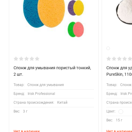
Спонж для умывания пористый тонкий,
Спонж для уд
2 шт.
PureSkin, 11
Товар:
Спонж для умывания
Товар:
Спонж
Бренд:
Irisk Professional
Бренд:
Irisk P
Страна происхождения:
Китай
Страна происх
Вес:
3 г
Цвет:
Вес:
15 г
Нет в наличии
Нет в наличи