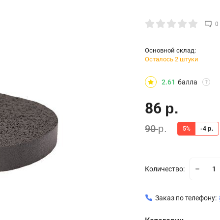
0
Основной склад:
Осталось 2 штуки
2.61
балла
?
86
р.
90
р.
5%
-4
р.
Количество:
Заказ по телефону: