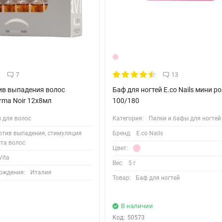
7
13
ив выпадения волос
Баф для ногтей E.co Nails мини р
rma Noir 12х8мл
100/180
 для волос
Категория:
Пилки и бафы для ногтей
отив выпадения, стимуляция
Бренд:
E.co Nails
та волос
Цвет:
ita
Вес:
5 г
ождения:
Италия
Товар:
Баф для ногтей
l
В наличии
Код:
50573