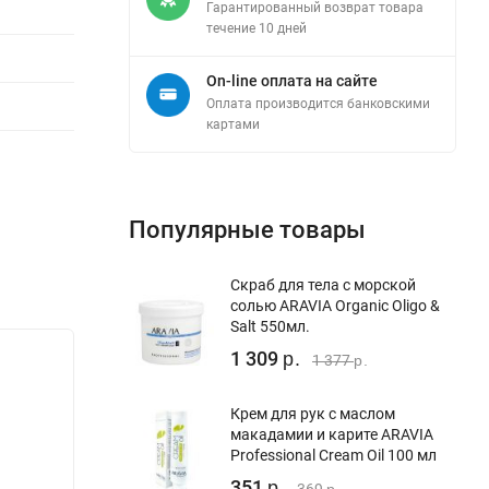
Гарантированный возврат товара
течение 10 дней
On-line оплата на сайте
Оплата производится банковскими
картами
Популярные товары
Скраб для тела с морской
солью ARAVIA Organic Oligo &
Salt 550мл.
1 309
р.
1 377
р.
Крем для рук с маслом
макадамии и карите ARAVIA
Professional Cream Oil 100 мл
351
р.