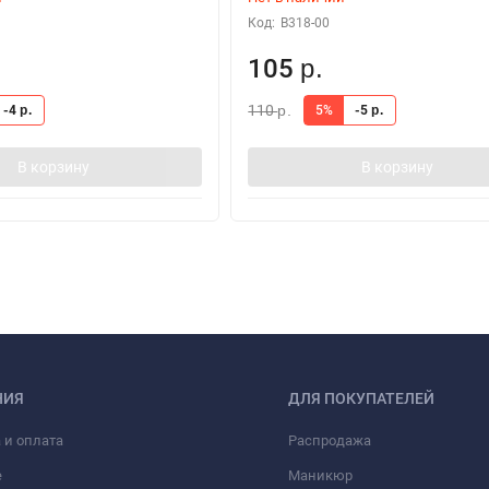
Код:
В318-00
105
р.
110
-4
5%
-5
р.
р.
р.
В корзину
В корзину
НИЯ
ДЛЯ ПОКУПАТЕЛЕЙ
 и оплата
Распродажа
е
Маникюр