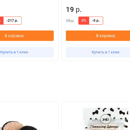
19
.
р.
19
%
-217
0%
-0
р.
р.
р.
В корзину
В корзину
Купить в 1 клик
Купить в 1 клик