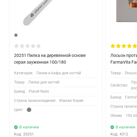
20251 Пилка на деревянной основе
Лосьон прот
серая зауженная 100/180
FarmaVita Fa
Категория:
Пилки и бафы для ногтей
Товар:
Лосьон
Товар:
Пилка для ногтей
Пр
Свойство:
рос
Бренд:
Planet Nails
Бренд:
FarmaV
Страна происхождения:
Южная Корея
Страна происх
Цвет:
Объем:
100 m
В наличии
В наличии
Код:
20251
Код:
4312