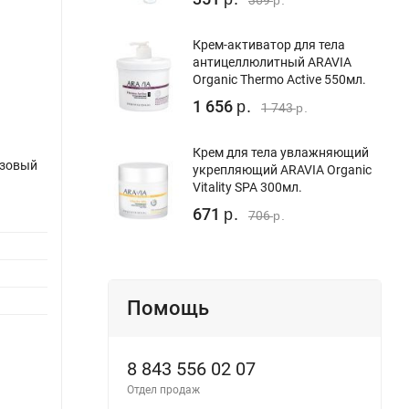
369
р.
Крем-активатор для тела
антицеллюлитный ARAVIA
Organic Thermo Active 550мл.
1 656
р.
1 743
р.
Крем для тела увлажняющий
озовый
укрепляющий ARAVIA Organic
Vitality SPA 300мл.
671
р.
706
р.
Помощь
8 843 556 02 07
Отдел продаж