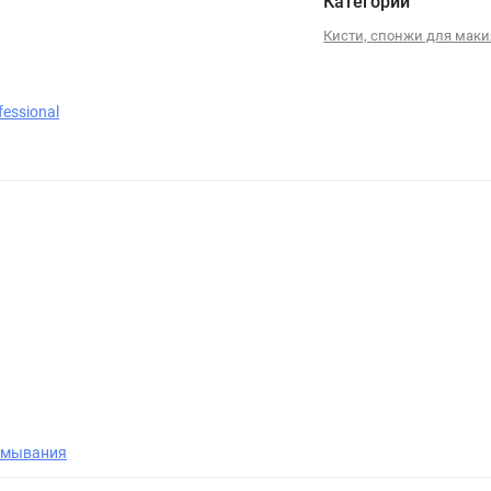
Категории
Кисти, спонжи для мак
ofessional
умывания