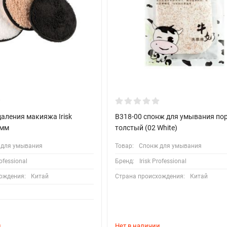
аления макияжа Irisk
В318-00 спонж для умывания по
0мм
толстый (02 White)
 для умывания
Товар:
Спонж для умывания
rofessional
Бренд:
Irisk Professional
ождения:
Китай
Страна происхождения:
Китай
и
Нет в наличии