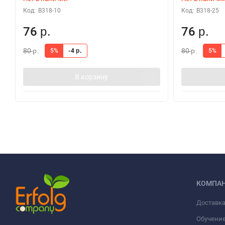
Код:
В318-10
Код:
В318-25
76
76
р.
р.
80
80
5%
-4
5%
р.
р.
р.
В корзину
КОМПА
Доставка
Обучени