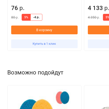
76
4 133
р.
р
80
4 350
5%
-4
5
р.
р.
р.
В корзину
Купить в 1 клик
Возможно подойдут