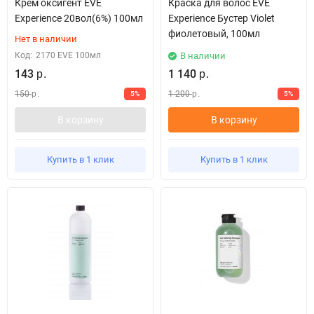
Крем оксигент EVE
Краска для волос EVE
Experience 20вол(6%) 100мл
Experience Бустер Violet
фиолетовый, 100мл
Нет в наличии
Код:
2170 EVE 100мл
В наличии
143
1 140
р.
р.
150
1 200
5%
5%
р.
р.
В корзину
В корзину
Купить в 1 клик
Купить в 1 клик