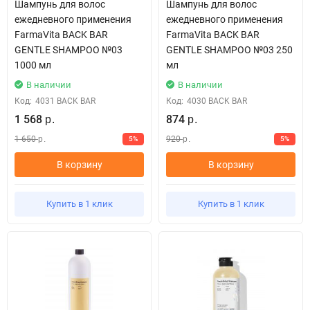
Шампунь для волос
Шампунь для волос
ежедневного применения
ежедневного применения
FarmaVita BACK BAR
FarmaVita BACK BAR
GENTLE SHAMPOO №03
GENTLE SHAMPOO №03 250
1000 мл
мл
В наличии
В наличии
Код:
4031 BACK BAR
Код:
4030 BACK BAR
1 568
874
р.
р.
1 650
920
5%
5%
р.
р.
В корзину
В корзину
Купить в 1 клик
Купить в 1 клик