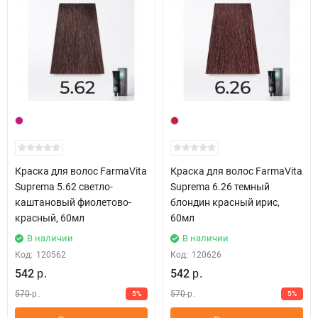
Краска для волос FarmaVita
Краска для волос FarmaVita
Suprema 5.62 светло-
Suprema 6.26 темный
каштановый фиолетово-
блондин красный ирис,
красный, 60мл
60мл
В наличии
В наличии
Код:
120562
Код:
120626
542
542
р.
р.
570
570
5%
5%
р.
р.