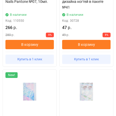
Nails Pantone №07, 10мл.
дизайна ногтей в пакете
№41
В наличии
В наличии
Код:
110550
Код:
30728
266
47
р.
р.
280
49
5%
5%
р.
р.
В корзину
В корзину
Купить в 1 клик
Купить в 1 клик
New!