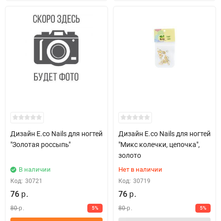
Дизайн E.co Nails для ногтей
Дизайн E.co Nails для ногтей
"Золотая россыпь"
"Микс колечки, цепочка",
золото
В наличии
Нет в наличии
Код:
30721
Код:
30719
76
76
р.
р.
80
80
5%
5%
р.
р.