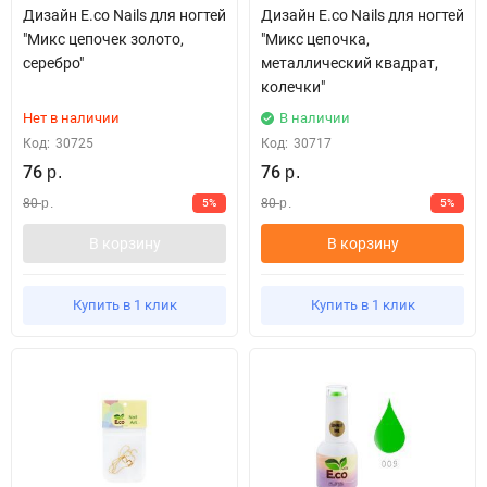
Дизайн E.co Nails для ногтей
Дизайн E.co Nails для ногтей
"Микс цепочек золото,
"Микс цепочка,
серебро"
металлический квадрат,
колечки"
Нет в наличии
В наличии
Код:
30725
Код:
30717
76
76
р.
р.
80
80
5%
5%
р.
р.
В корзину
В корзину
Купить в 1 клик
Купить в 1 клик