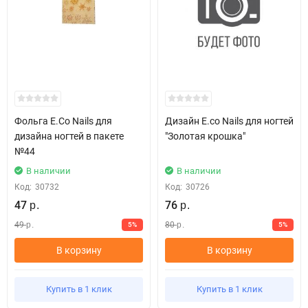
Фольга E.Co Nails для
Дизайн E.co Nails для ногтей
дизайна ногтей в пакете
"Золотая крошка"
№44
В наличии
В наличии
Код:
30732
Код:
30726
47
76
р.
р.
49
80
5%
5%
р.
р.
В корзину
В корзину
Купить в 1 клик
Купить в 1 клик