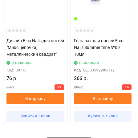
Дизайн E.co Nails для ногтей
Гель-лак для ногтей E.co
"Микс цепочка,
Nails Summer time №09
металлический квадрат"
10мл.
В наличии
В наличии
Код:
30718
Код:
QL0035V2905-112
76
266
р.
р.
80
280
5%
5%
р.
р.
В корзину
В корзину
Купить в 1 клик
Купить в 1 клик